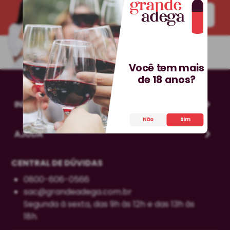
INSCREVA-SE!
Você tem mais
de 18 anos?
INSTITUCIONAL
Não
Sim
AJUDA
CENTRAL DE DÚVIDAS
0800-606-0566
sac@grandeadega.com.br
Segunda à sexta, das 9h às 12h e das 13h às
18h.