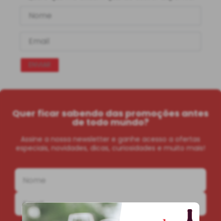
ENVIAR
Quer ficar sabendo das promoções antes
de todo mundo?
Assine a nossa newsletter e ganhe acesso a ofertas
especiais, novidades, dicas, curiosidades e muito mais!