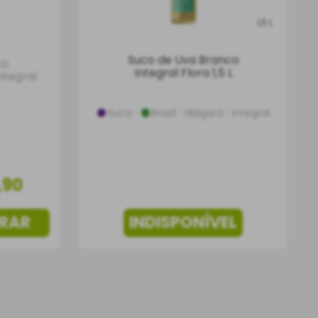
1,5 L
Suco de Uva Branco
co
Integral Flora 1,5 L
ntegral
Suco
Brasil
Niágara
Integral
,
90
RAR
INDISPONÍVEL