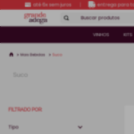
até 6x sem juros
entrega para to
Buscar produtos
VINHOS
KITS
Mais Bebidas
Suco
Suco
FILTRADO POR:
Tipo