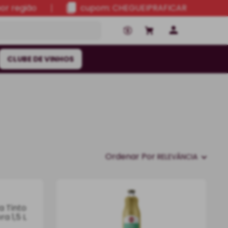
por região
cupom: CHEGUEIPRAFICAR
CLUBE DE VINHOS
Ordenar Por
RELEVÂNCIA
a Tinto
ra 1,5 L