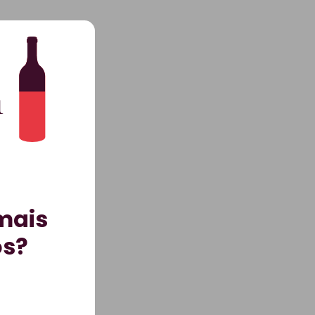
mais
os?
TOS