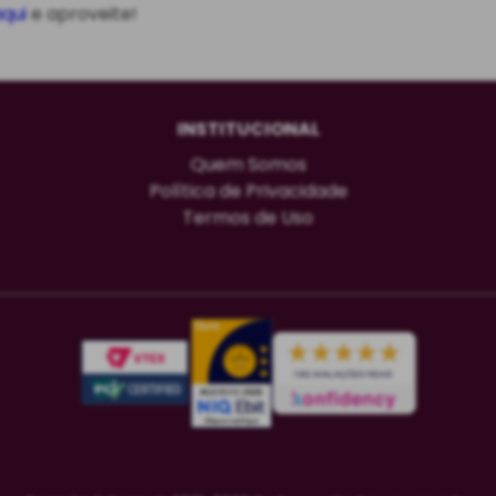
qui
e aproveite!
INSTITUCIONAL
Quem Somos
Política de Privacidade
Termos de Uso