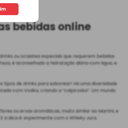
im
sas
bebidas online
 drinks ou ocasiões especiais que requerem bebidas
eza, é aconselhado a hidratação diária com água, e
os tipos de drinks para saborear! Há uma diversidade
aptada com Vodka, criando a “caipiroska”. Um mundo
ores ou ervas aromáticas, muito similar ao Martini, e
. E a dica é: experimente com o Whisky Jura.