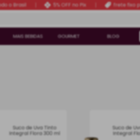
do o Brasil
5% OFF no Pix
frete fixo 
MAIS BEBIDAS
GOURMET
BLOG
Suco de Uva Tinto
Suco de Uv
Integral Flora 300 ml
Integral Flo