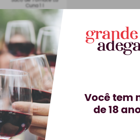
Cuna 1 l
Suco
Espanha
1 l
Você tem 
de 18 an
INDISPONÍVEL
VOCÊ VISUALIZOU
4
DE
4
PRODU