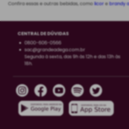
Confira essas e outras bebidas, como
licor
e
brandy
a
CENTRAL DE DÚVIDAS
0800-606-0566
sac@grandeadega.com.br
Segunda à sexta, das 9h às 12h e das 13h às
18h.