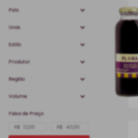
Suco
País
Brasil
Uvas
Espanha
Isabel
Estilo
Bordô
Niágara
Integral
Produtor
La Cuna
Região
Flora
Rio Grande do Sul
Volume
Caxias do Sul
1,5 L
Faixa de Preço
1 l
300 ml
R$
R$