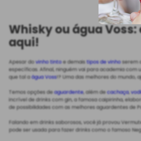
Whisky
ou
água Voss
:
aqui!
Apesar do
vinho tinto
e demais
tipos de vinho
serem a
específicas. Afinal, ninguém vai para academia com
que tal a
água Voss
!? Uma das melhores do mundo, a
Temos opções de
aguardente
, além de
cachaça
,
vod
incrível de drinks com gin, a famosa caipirinha, el
de possibilidades com as melhores aguardentes de P
Falando em drinks saborosos, você já provou Vermute?
pode ser usada para fazer drinks como o famoso Neg