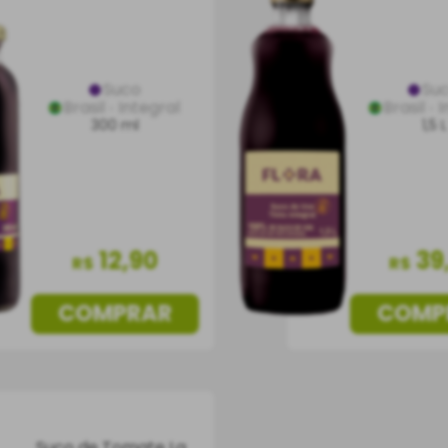
Suco
Su
Brasil
Integral
Brasil
I
300 ml
1,5 L
12
,
90
39
R$
R$
COMPRAR
COMP
Suco de Tomate La