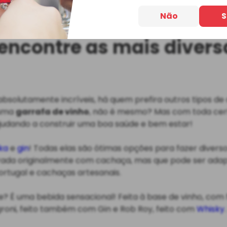
1
Não
S
 encontre as mais diver
bsolutamente incríveis, há quem prefira outros tipos de
 uma
garrafa de vinho
, não é mesmo? Mas com toda cert
judando a construir uma boa saúde e bem estar!
ka
e
gin
! Todas elas são ótimas opções para fazer divers
aborada originalmente com cachaça, mas que pode ser ad
ortugal e cachaças artesanais.
 É uma bebida sensacional! Feita à base de vinho, com fl
roni, feito também com Gin e Rob Roy, feito com
Whisky