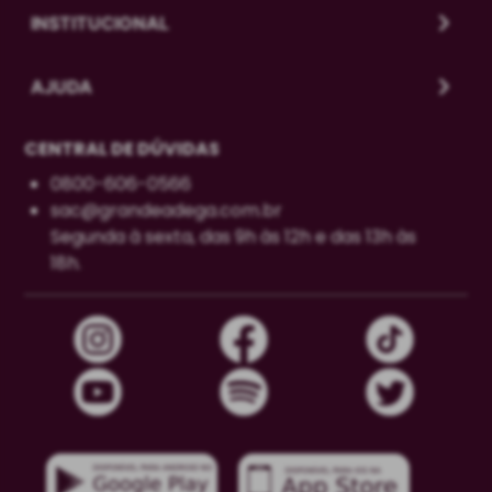
INSTITUCIONAL
AJUDA
CENTRAL DE DÚVIDAS
0800-606-0566
sac@grandeadega.com.br
Segunda à sexta, das 9h às 12h e das 13h às
18h.