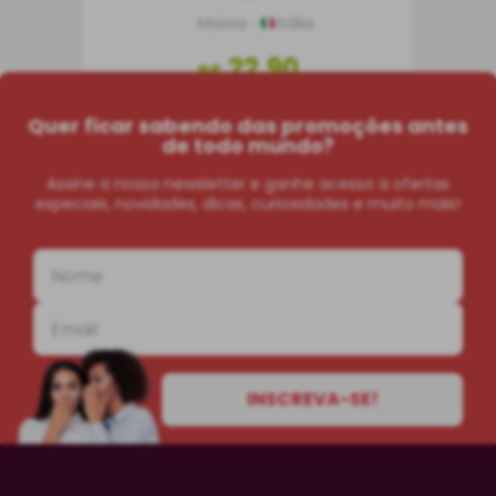
Massa
Itália
22
,
90
R$
Quer ficar sabendo das promoções antes
COMPRAR
de todo mundo?
Assine a nossa newsletter e ganhe acesso a ofertas
especiais, novidades, dicas, curiosidades e muito mais!
INSCREVA-SE!