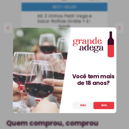
BEST-SELLER
Kit 3 Vinhos Petit Vega e
Saca-Rolhas Grátis + E-
book
Kit
Espanha
R$
536
,
70
25%
OFF
399
,
90
R$
Você tem mais
COMPRAR
de 18 anos?
Não
Sim
Quem comprou, comprou