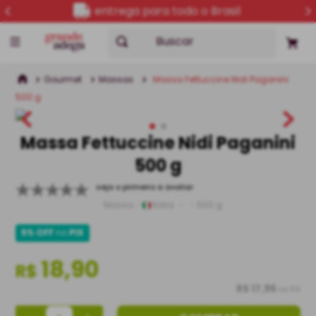
entrega para todo o Brasil
Buscar
Gourmet
Massas
Massa Fettuccine Nidi Paganini
500 g
Massa Fettuccine Nidi Paganini
500 g
seja o primeiro a avaliar
Massa
Itália
500 g
5% OFF
no
PIX
18,90
R$
R$ 17,96
no PIX