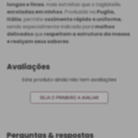
longas e finas
, mais estreitas que o tagliatelle,
enroladas em ninhos
. Produzida na
Puglia,
Itália
, permite
cozimento rápido e uniforme
,
sendo especialmente indicada para
molhos
delicados
que
respeitam a estrutura da massa
e realçam seus sabores
.
Avaliações
Este produto ainda não tem avaliações
SEJA O PRIMEIRO A AVALIAR
Perguntas & respostas