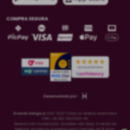
COMPRA SEGURA
Desenvolvido por:
Grande Adega
@ 2021-2023 Todos os direitos reservados
CNPJ: 26.253.785/0001-06
Aprecie com moderação. Se beber, não dirija. A venda de
bebidas alcoólicas é proibida para menores de 18 anos.