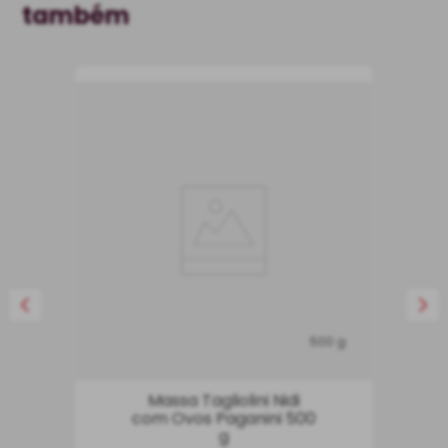
também
500 g
Massa Tagliolini Nidi
com Ovos Paganini 500
g