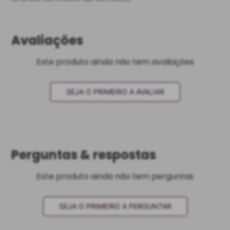
Avaliações
Este produto ainda não tem avaliações
SEJA O PRIMEIRO A AVALIAR
Perguntas & respostas
Este produto ainda não tem perguntas
SEJA O PRIMEIRO A PERGUNTAR