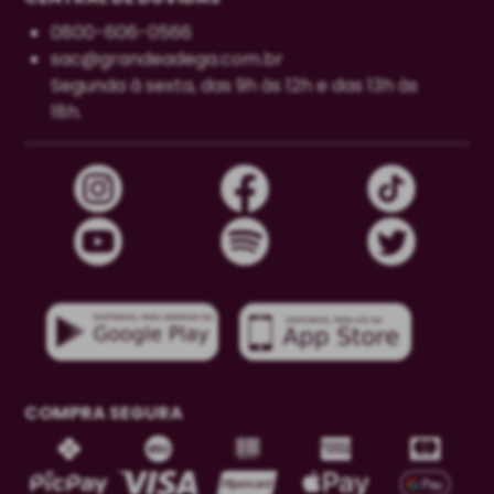
0800-606-0566
sac@grandeadega.com.br
Segunda à sexta, das 9h às 12h e das 13h às
18h.
COMPRA SEGURA