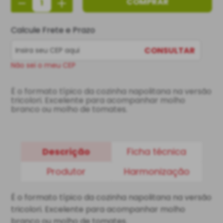
－
＋
COMPRAR
Calcule Frete e Prazo
CONSULTAR
Não sei o meu CEP
É o formato típico da cozinha napolitana na versão 
tricolori. Excelente para acompanhar molho 
branco ou molho de tomates.
Descrição
Ficha técnica
Produtor
Harmonização
É o formato típico da cozinha napolitana na versão
tricolori. Excelente para acompanhar molho
branco ou molho de tomates.