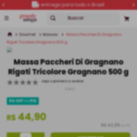
entrega para todo o Brasil
Buscar
Gourmet
Massas
Massa Paccheri Di Gragnano
Rigati Tricolore Gragnano 500 g
Massa Paccheri Di Gragnano
Rigati Tricolore Gragnano 500 g
seja o primeiro a avaliar
Itália
5% OFF
no
PIX
44,90
R$
R$ 42,66
no PIX