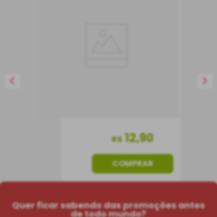
Paganini 500 g
Massa
Itália
500 g
12
,
90
R$
COMPRAR
Quer ficar sabendo das promoções antes
de todo mundo?