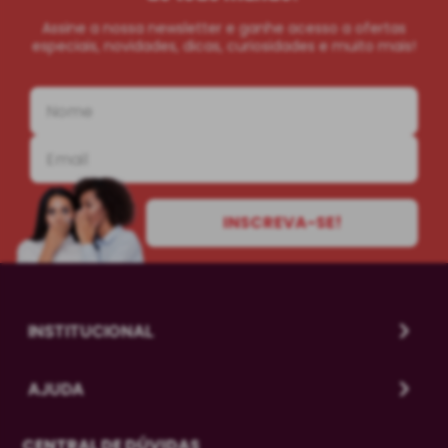
Assine a nossa newsletter e ganhe acesso a ofertas
especiais, novidades, dicas, curiosidades e muito mais!
INSCREVA-SE!
INSTITUCIONAL
AJUDA
CENTRAL DE DÚVIDAS