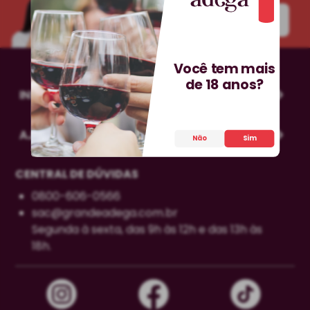
INSCREVA-SE!
Você tem mais
de 18 anos?
INSTITUCIONAL
AJUDA
Não
Sim
CENTRAL DE DÚVIDAS
0800-606-0566
sac@grandeadega.com.br
Segunda à sexta, das 9h às 12h e das 13h às
18h.