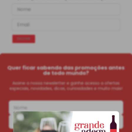
ENVIAR
Quer ficar sabendo das promoções antes
de todo mundo?
Assine a nossa newsletter e ganhe acesso a ofertas
especiais, novidades, dicas, curiosidades e muito mais!