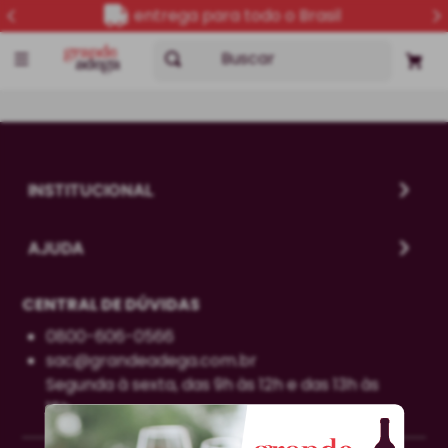
entrega para todo o Brasil
Buscar
INSTITUCIONAL
AJUDA
CENTRAL DE DÚVIDAS
0800-606-0566
sac@grandeadega.com.br
Segunda à sexta, das 9h às 12h e das 13h às
18h.