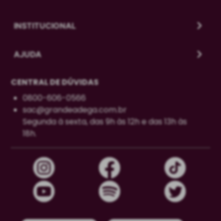
INSTITUCIONAL
AJUDA
CENTRAL DE DÚVIDAS
0800-606-0566
sac@grandeadega.com.br
Segunda à sexta, das 9h às 12h e das 13h às
18h.