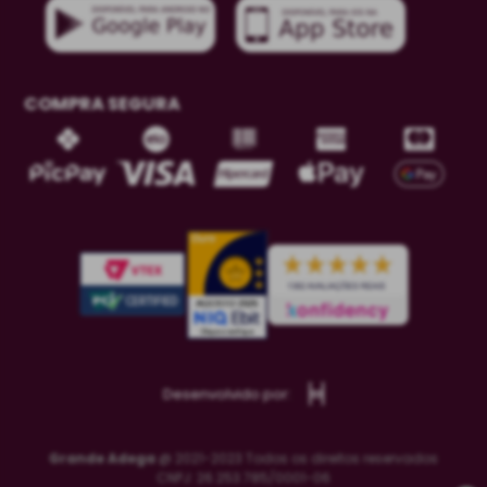
COMPRA SEGURA
Desenvolvido por:
Grande Adega
@ 2021-2023 Todos os direitos reservados
CNPJ: 26.253.785/0001-06