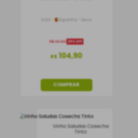
Kit
Espanha
Seco
R$
147
,
60
29%
OFF
104
,
90
R$
COMPRAR
Vinho Saludas Cosecha
Tinto