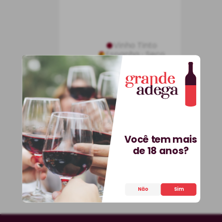
Vinho Tinto
Espanha
Seco
750 ml
36
,
90
R$
Você tem mais
de 18 anos?
COMPRAR
Não
Sim