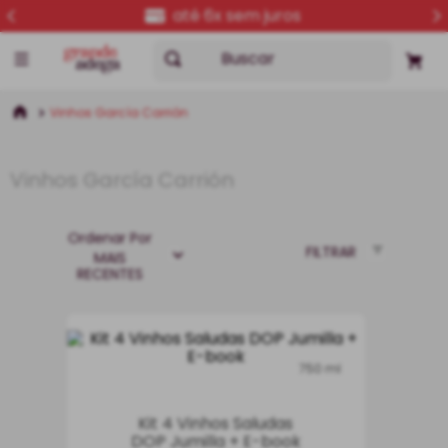
até 6x sem juros
Buscar
Vinhos García Carrión
Vinhos García Carrión
Ordenar Por
FILTRAR
MAIS
RECENTES
750 ml
Kit 4 Vinhos Saludas
DOP Jumilla + E-book