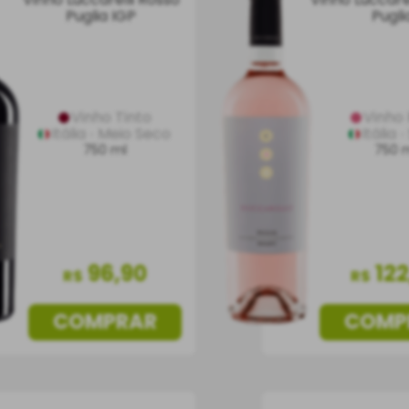
Puglia IGP
Pugli
Vinho Tinto
Vinho
Itália
Meio Seco
Itália
750 ml
750 
96
,
90
12
R$
R$
COMPRAR
COMP