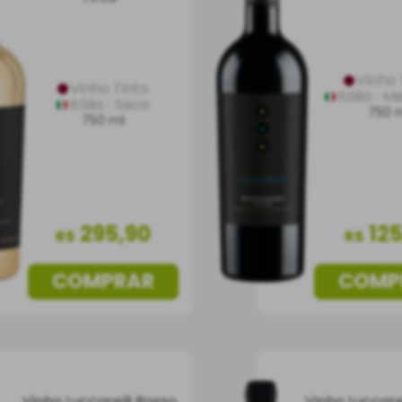
Vinho 
Vinho Tinto
Itália
Me
Itália
Seco
750 
750 ml
295
,
90
12
R$
R$
COMPRAR
COMP
Vinho Luccarelli Rosso
Vinho Luccare