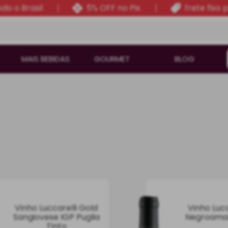
do o Brasil
5% OFF no Pix
frete fixo 
MAIS BEBIDAS
GOURMET
BLOG
Vinho Luccarelli Gold
Vinho Lucc
Sangiovese IGP Puglia
Negroama
Tinto