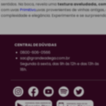
sentidos. Na boca, revela uma
textura aveludada, com 
com uvas
Primitivo
,uvas provenientes de vinhas antigas
complexidade e elegância. Experimente e se surpreenda
CENTRAL DE DÚVIDAS
0800-606-0566
sac@grandeadega.com.br
Segunda à sexta, das 9h às 12h e das 13h às
18h.