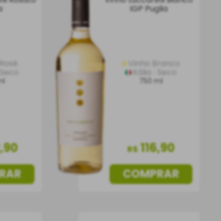
a
IGP Puglia
 Rosé
Vinho Branco
Seco
Itália
Seco
ml
750 ml
2
,
90
116
,
90
R$
RAR
COMPRAR