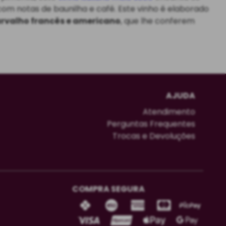
om notas de baunilha e café. Este vinho é elaborado
arvalho francês e americano
, que lhe conferem
AJUDA
Atendimento
Perguntas Frequentes
Trocas e Devoluções
COMPRA SEGURA