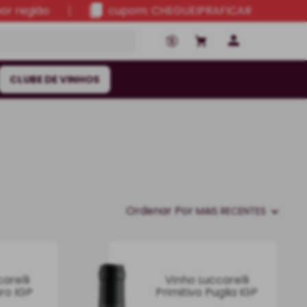
por região
cupom: CHEGUEIPRAFICAR
CLUBE DE VINHOS
Ordenar Por
MAIS RECENTES
arelli
Vinho Luccarelli
ro IGP
Primitivo Puglia IGP