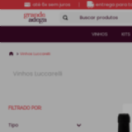
até 6x sem juros
entrega para to
Buscar produtos
VINHOS
KITS
Vinhos Luccarelli
Vinhos Luccarelli
FILTRADO POR:
Tipo