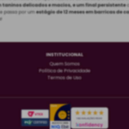
taninos delicados e macios, e um final persistente
c
, e passa por um
estágio de 12 meses em barricas de c
!
INSTITUCIONAL
Quem Somos
Política de Privacidade
Termos de Uso