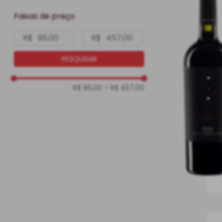
Salento
1,5 L
Faixas de preço
750 ml
R$
R$
PESQUISAR
R$ 96,00
–
R$ 457,00