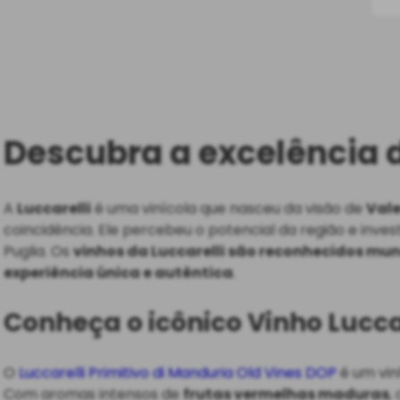
Descubra a excelência d
A
Luccarelli
é uma vinícola que nasceu da visão de
Vale
coincidência. Ele percebeu o potencial da região e inve
Puglia. Os
vinhos da Luccarelli são reconhecidos mu
experiência única e autêntica
.
Conheça o icônico Vinho Lucca
O
Luccarelli Primitivo di Manduria Old Vines DOP
é um vin
Com aromas intensos de
frutas vermelhas maduras
,