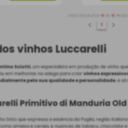
VOCÊ VISUALIZOU
11
DE
11
PROD
1
os vinhos Luccarelli
ntino Sciotti
, um especialista em produção de vinho qu
stiu em melhorias na adega para criar
vinhos expressivo
ndialmente pela sua qualidade e personalidade
, e a
relli Primitivo di Manduria Ol
ho tinto que expressa a essência da Puglia, região italia
 como ameixa e cereja, e nuances de tabaco, chocolate e