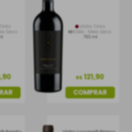
Tinto
Vinho Tinto
io Seco
Itália
Meio Seco
ml
750 ml
5
,
90
121
,
90
R$
RAR
COMPRAR
lli Rosato
Vinho Luccarelli Bianco