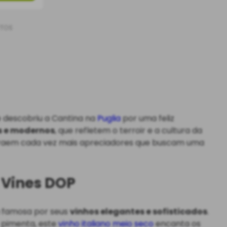
UTOS
e descobriu a Cantina na
Puglia
por uma feliz
s e modernos
, que refletem o terroir e a cultura da
traem cada vez mais apreciadores que buscam uma
d Vines DOP
na famosa por seus
vinhos elegantes e sofisticados
.
 pimenta, este
vinho italiano meio seco
encanta os