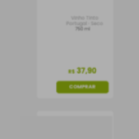
Vinho Tinto
Portugal
Seco
750 ml
37
,
90
R$
COMPRAR
Vinho Tons de Duorum
Branco