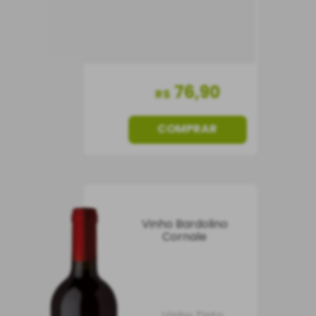
76
,
90
R$
COMPRAR
Vinho Bardolino
Cornale
Vinho Tinto