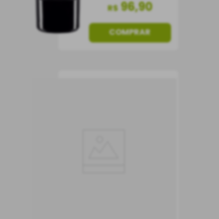
96
,
90
R$
COMPRAR
Vinho Corbelli
Sangiovese
Vinho Tinto
Itália
Meio Seco
750 ml