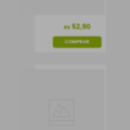
52
,
90
R$
COMPRAR
Vinho Barbera La
Quercia
Vinho Tinto
Itália
Seco
750 ml