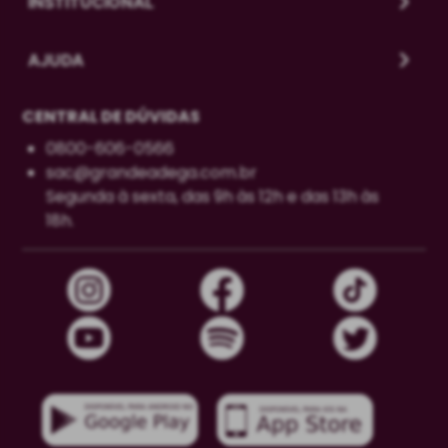
INSTITUCIONAL
AJUDA
CENTRAL DE DÚVIDAS
0800-606-0566
sac@grandeadega.com.br
Segunda à sexta, das 9h às 12h e das 13h às
18h.