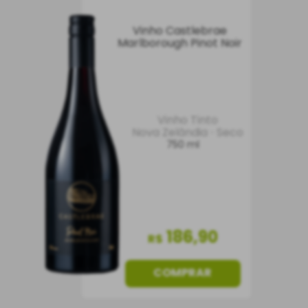
Vinho Castlebrae
Marlborough Pinot Noir
Vinho Tinto
Nova Zelândia
Seco
750 ml
186
,
90
R$
COMPRAR