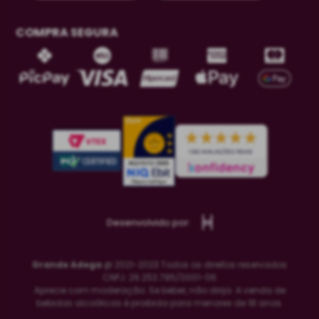
COMPRA SEGURA
Desenvolvido por:
Grande Adega
@ 2021-2023 Todos os direitos reservados
CNPJ: 26.253.785/0001-06
Aprecie com moderação. Se beber, não dirija. A venda de
bebidas alcoólicas é proibida para menores de 18 anos.