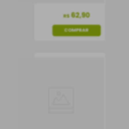
62
,
90
R$
COMPRAR
Vinho Pouca Roupa
Tinto
Vinho Tinto
Portugal
Seco
750 ml