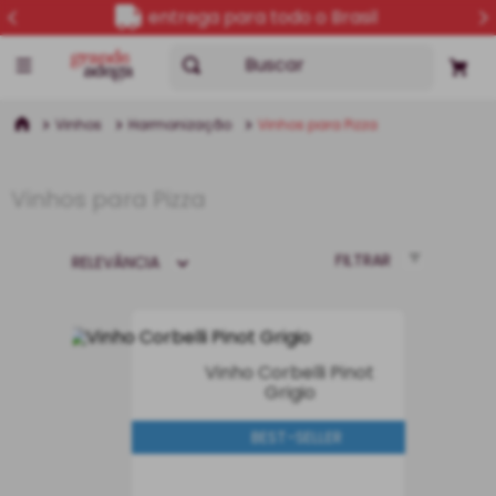
entrega para todo o Brasil
Buscar
Vinhos
Harmonização
Vinhos para Pizza
Vinhos para Pizza
FILTRAR
RELEVÂNCIA
Vinho Corbelli Pinot
Grigio
BEST-SELLER