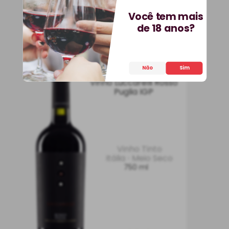
COMPRAR
Você tem mais
de 18 anos?
Não
Sim
Vinho Luccarelli Rosso
Puglia IGP
Vinho Tinto
Itália
Meio Seco
750 ml