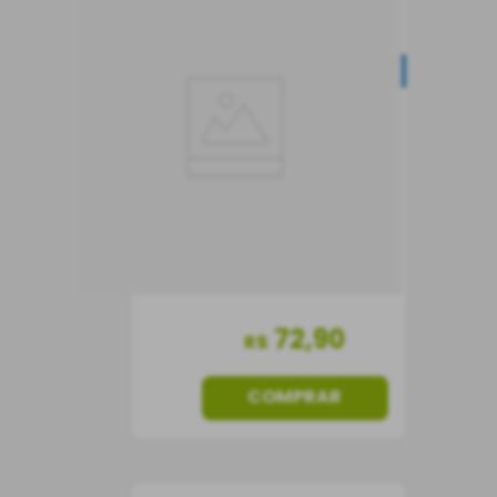
Vinho Corbelli Chianti
DOCG
BEST-SELLER
Vinho Tinto
Itália
Seco
750 ml
72
,
90
R$
COMPRAR