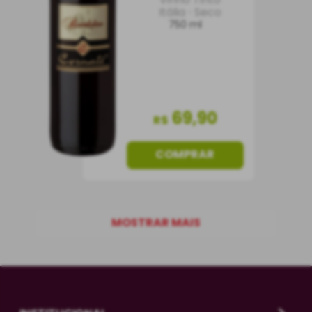
Itália
Seco
750 ml
69
,
90
R$
COMPRAR
MOSTRAR MAIS