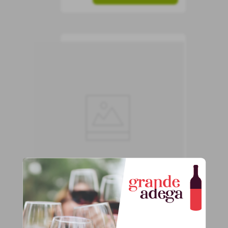
Vinho Norton Reserva
Chardonnay
Vinho Branco
Argentina
Seco
750 ml
99
,
90
R$