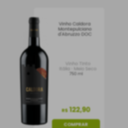
Vinho Caldora
Montepulciano
d'Abruzzo DOC
Vinho Tinto
Itália
Meio Seco
750 ml
122
,
90
R$
COMPRAR