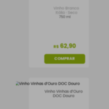
Vinho Branco
Itália
Seco
750 ml
62
,
90
R$
COMPRAR
Vinho Vinhas d’Ouro
DOC Douro