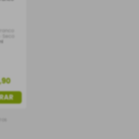
Branco
Seco
ml
,
90
RAR
TOS