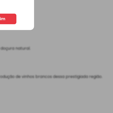
im
ande delicadeza.
doçura natural.
rodução de vinhos brancos dessa prestigiada região.