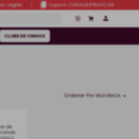
por região
cupom: CHEGUEIPRAFICAR
CLUBE DE VINHOS
Ordenar Por
RELEVÂNCIA
ve de
Grande
Branco