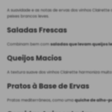
A suavidade e as notas de ervas dos vinhos Claire
peixes brancos leves.
Saladas Frescas
Combinam bem com
saladas que levam queijos le
Queijos Macios
A textura suave dos vinhos Clairette harmoniza mu
Pratos à Base de Ervas
Pratos mediterrâneos, como uma
quiche de alho-