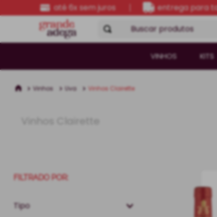
até 6x sem juros
entrega para to
Buscar produtos
VINHOS
KITS
Vinhos
Uva
Vinhos Clairette
Vinhos Clairette
FILTRADO POR:
Tipo