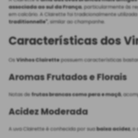
associada ao sul da França
, particularmente às r
em calcário. A Clairette foi tradicionalmente utilizad
traditionnelle"
, similar ao champanhe.
Características dos Vi
Os
Vinhos Clairette
possuem características bastante
Aromas Frutados e Florais
Notas de
frutas brancas como pera e maçã
, acom
Acidez Moderada
A uva Clairette é conhecida por sua
baixa acidez
, 