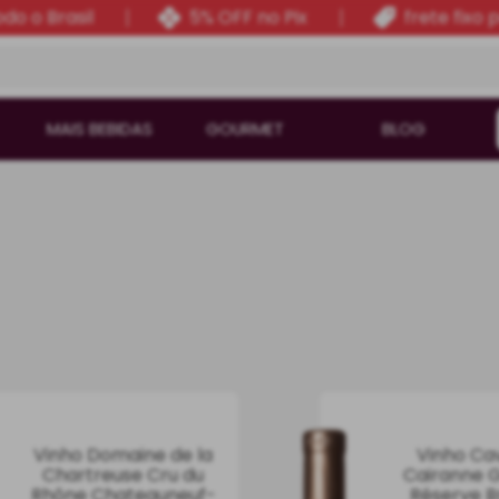
do o Brasil
5% OFF no Pix
frete fixo 
MAIS BEBIDAS
GOURMET
BLOG
Vinho Domaine de la
Vinho Ca
Chartreuse Cru du
Cairanne 
Rhône Chateauneuf-
Réserve 