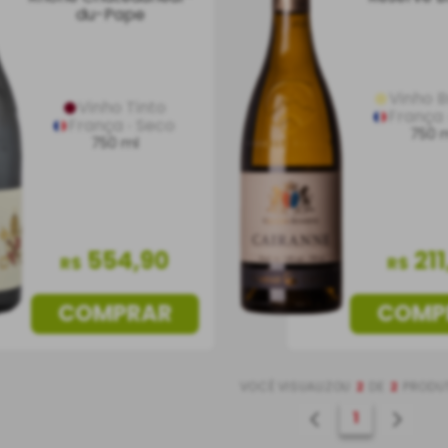
du-Pape
Vinho 
Vinho Tinto
França
França
Seco
750 
750 ml
554
,
90
211
R$
R$
COMPRAR
COMP
VOCÊ VISUALIZOU
2
DE
2
PRODU
1