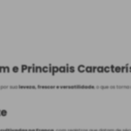
em e Principais Caracterí
 por sua
leveza, frescor e versatilidade
, o que os torn
te
cultivadas na França
, com registros que datam de sé