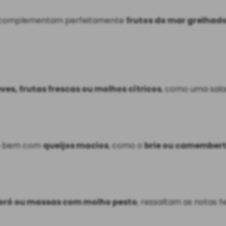
tte complementam perfeitamente
frutos do mar grelhad
ves, frutas frescas ou molhos cítricos
, como uma sala
ito bem com
queijos macios
, como o
brie ou camember
poró ou massas com molho pesto
, ressaltam as notas h