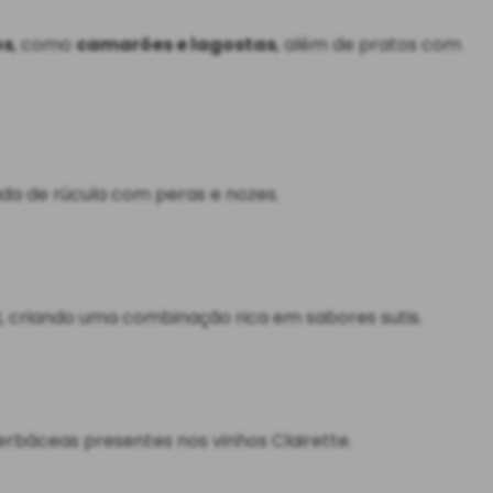
os
, como
camarões e lagostas
, além de pratos com
da de rúcula com peras e nozes.
t
, criando uma combinação rica em sabores sutis.
erbáceas presentes nos vinhos Clairette.