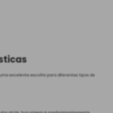
sticas
a uma excelente escolha para diferentes tipos de
culos atrás. Sua origem é predominantemente