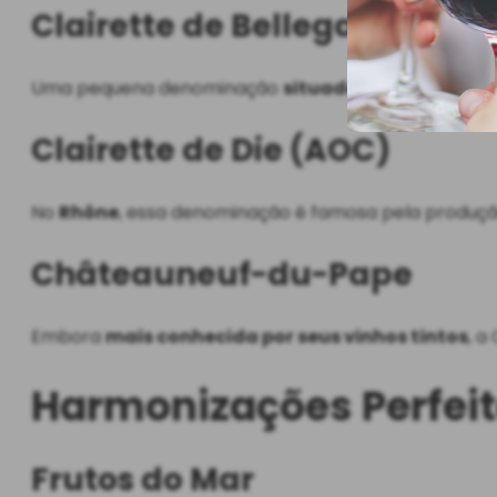
Clairette de Bellegarde (AO
Uma pequena denominação
situada na região de
Clairette de Die (AOC)
No
Rhône
, essa denominação é famosa pela produç
Châteauneuf-du-Pape
Embora
mais conhecida por seus vinhos tintos
, a
Harmonizações Perfeit
Frutos do Mar