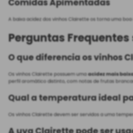
Comidas Apimentadas
A baixa acidez dos vinhos Clairette os torna uma boa
Perguntas Frequentes 
O que diferencia os vinhos C
Os vinhos Clairette possuem uma
acidez mais baixa
perfil aromático distinto, com notas de frutas branca
Qual a temperatura ideal par
Os vinhos Clairette devem ser servidos a uma temp
A uva Clairette pode ser us