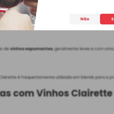
C)
Não
S
 Languedoc
, conhecida por
vinhos brancos secos
e de gr
ão de
vinhos espumantes
, geralmente leves e com uma 
 Clairette é frequentemente utilizada em blends para a p
as com Vinhos Clairette