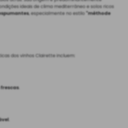
ondições ideais de clima mediterrâneo e solos ricos
 espumantes
, especialmente no estilo
"méthode
icas dos vinhos Clairette incluem:
 frescas
.
ável
.