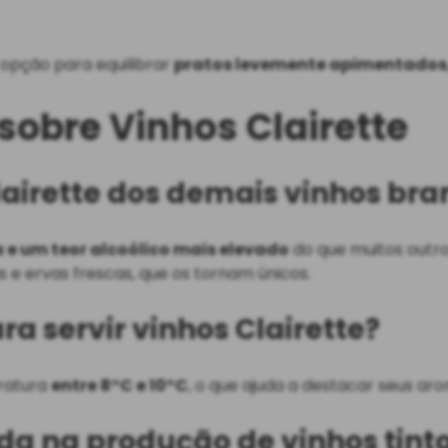
 opção para equilibrar
pratos levemente apimentados
sobre Vinhos Clairette
lairette dos demais vinhos br
 e um teor alcoólico mais elevado
do que muitos outro
s e ervas frescas, que os tornam únicos.
a servir vinhos Clairette?
eratura
entre 8°C e 10°C
, o que ajuda a destacar seus aro
ada na produção de vinhos tint