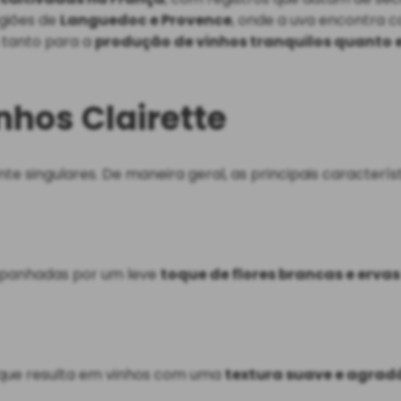
egiões de
Languedoc e Provence
, onde a uva encontra c
a tanto para a
produção de vinhos tranquilos quanto
nhos Clairette
 singulares. De maneira geral, as principais característ
panhadas por um leve
toque de flores brancas e ervas
o que resulta em vinhos com uma
textura suave e agrad