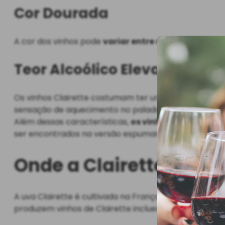
Cor Dourada
A cor dos vinhos pode
variar entre o amarelo claro
Teor Alcoólico Elevado
Os vinhos Clairette costumam ter um
teor alcoólic
sensação de aquecimento no paladar.
Além dessas características,
os vinhos Clairette p
ser encontrados na versão espumante, como o
Clai
Onde a Clairette é pro
A uva Clairette é cultivada na França, em
Languedoc-
produzem vinhos de Clairette incluem: