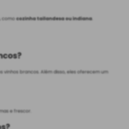
, como
cozinha tailandesa ou indiana
.
ancos?
s vinhos brancos. Além disso, eles oferecem um
mas e frescor.
os?