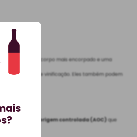
enção.
e lhes confere um corpo mais encorpado e uma
do do processo de vinificação. Eles também podem
ale do Rhône.
mais
os?
nominações de origem controlada (AOC)
que