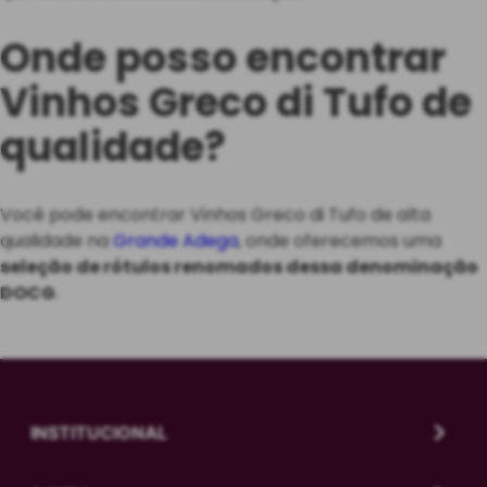
Onde posso encontrar
Vinhos Greco di Tufo de
qualidade?
Você pode encontrar Vinhos Greco di Tufo de alta
qualidade na
Grande Adega
, onde oferecemos uma
seleção de rótulos renomados dessa denominação
DOCG
.
INSTITUCIONAL