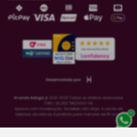
Desenvolvido por:
Grande Adega
@ 2021-2023 Todos os direitos reservados
CNPJ: 26.253.785/0001-06
Aprecie com moderação. Se beber, não dirija. A venda de
x
bebidas alcoólicas é proibida para menores de 18 anos.