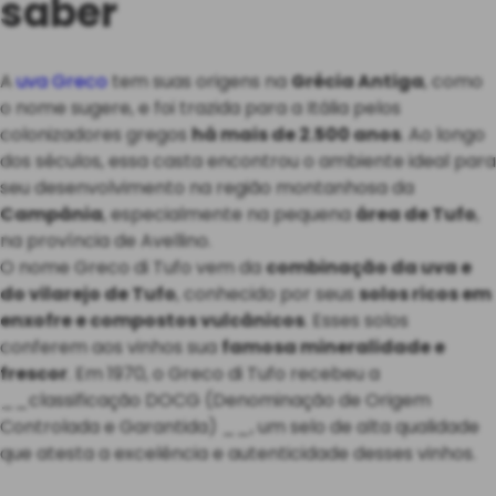
saber
A
uva Greco
tem suas origens na
Grécia Antiga
, como
o nome sugere, e foi trazida para a Itália pelos
colonizadores gregos
há mais de 2.500 anos
. Ao longo
dos séculos, essa casta encontrou o ambiente ideal para
seu desenvolvimento na região montanhosa da
Campânia
, especialmente na pequena
área de Tufo
,
na província de Avellino.
O nome Greco di Tufo vem da
combinação da uva e
do vilarejo de Tufo
, conhecido por seus
solos ricos em
enxofre e compostos vulcânicos
. Esses solos
conferem aos vinhos sua
famosa mineralidade e
frescor
. Em 1970, o Greco di Tufo recebeu a
__classificação DOCG (Denominação de Origem
Controlada e Garantida) __, um selo de alta qualidade
que atesta a excelência e autenticidade desses vinhos.