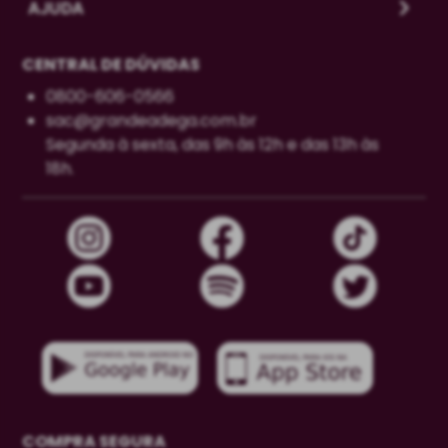
AJUDA
CENTRAL DE DÚVIDAS
0800-606-0566
sac@grandeadega.com.br
Segunda à sexta, das 9h às 12h e das 13h às
18h.
COMPRA SEGURA