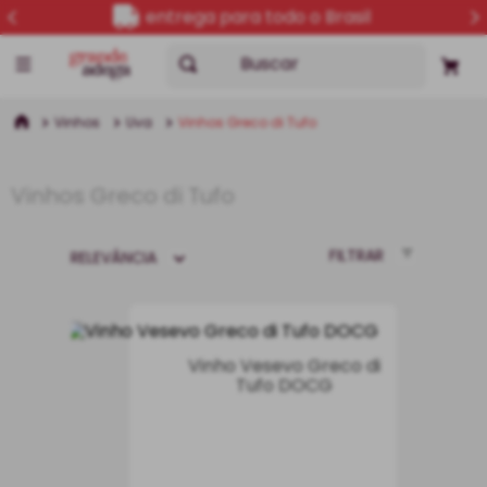
entrega para todo o Brasil
Buscar
Vinhos
Uva
Vinhos Greco di Tufo
Vinhos Greco di Tufo
FILTRAR
RELEVÂNCIA
Vinho Vesevo Greco di
Tufo DOCG