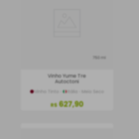
750 ml
Vinho Yume Tre
Autoctoni
Vinho Tinto
Itália
Meio Seco
627
,
90
R$
COMPRAR