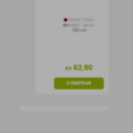
Vinho Tinto
Itália
Seco
750 ml
62
,
90
R$
COMPRAR