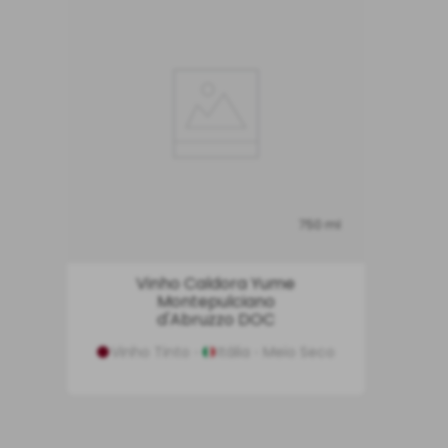
750 ml
Vinho Caldora Yume
Montepulciano
d'Abruzzo DOC
Vinho Tinto
Itália
Meio Seco
INDISPONÍVEL