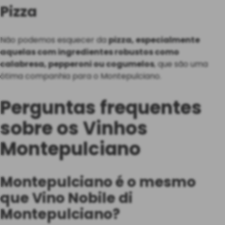
Pizza
Não podemos esquecer da
pizza, especialmente
aquelas com ingredientes robustos como
calabresa, pepperoni ou cogumelos
, que são uma
ótima companhia para o Montepulciano.
Perguntas frequentes
sobre os Vinhos
Montepulciano
Montepulciano é o mesmo
que Vino Nobile di
Montepulciano?