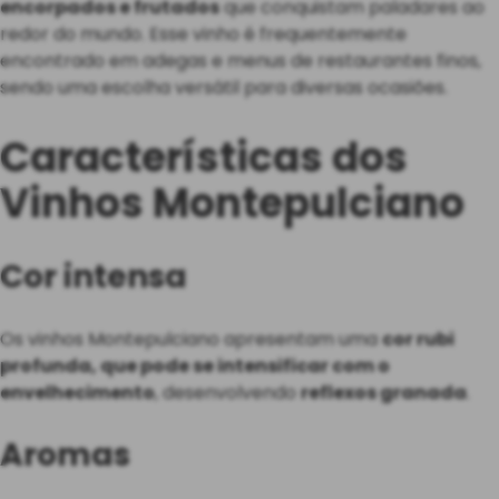
encorpados e frutados
que conquistam paladares ao
redor do mundo. Esse vinho é frequentemente
encontrado em adegas e menus de restaurantes finos,
sendo uma escolha versátil para diversas ocasiões.
Características dos
Vinhos Montepulciano
Cor intensa
Os vinhos Montepulciano apresentam uma
cor rubi
profunda, que pode se intensificar com o
envelhecimento
, desenvolvendo
reflexos granada
.
Aromas