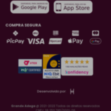
COMPRA SEGURA
Desenvolvido por:
Grande Adega
@ 2021-2023 Todos os direitos reservados
CNPJ: 26.253.785/0001-06