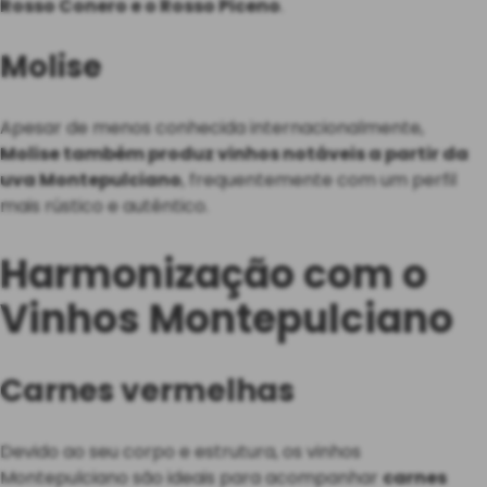
Rosso Conero e o Rosso Piceno
.
Molise
Apesar de menos conhecida internacionalmente,
Molise também produz vinhos notáveis a partir da
uva Montepulciano
, frequentemente com um perfil
mais rústico e autêntico.
Harmonização com o
Vinhos Montepulciano
Carnes vermelhas
Devido ao seu corpo e estrutura, os vinhos
Montepulciano são ideais para acompanhar
carnes