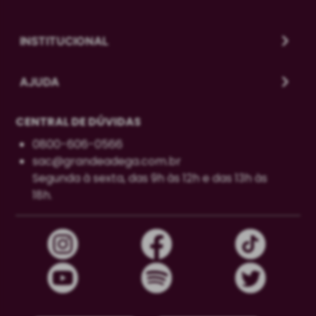
INSTITUCIONAL
AJUDA
CENTRAL DE DÚVIDAS
0800-606-0566
sac@grandeadega.com.br
Segunda à sexta, das 9h às 12h e das 13h às
18h.