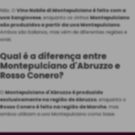
Não. O
Vino Nobile di Montepulciano é feito com a
uva Sangiovese
, enquanto os vinhos
Montepulciano
são produzidos a partir da uva Montepulciano
.
Ambos são italianos, mas vêm de diferentes regiões e
uvas.
Qual é a diferença entre
Montepulciano d'Abruzzo e
Rosso Conero?
O
Montepulciano d'Abruzzo é produzido
exclusivamente na região de Abruzzo
, enquanto o
Rosso Conero é feito na região de Marche
, mas
ambos utilizam a uva Montepulciano como base.