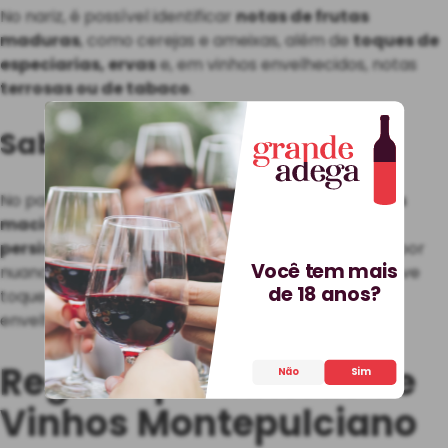
No nariz, é possível identificar
notas de frutas
maduras
, como cerejas e ameixas, além de
toques de
especiarias, ervas
e, em vinhos envelhecidos, notas
terrosas ou de tabaco
.
Sabor
No paladar, são
vinhos encorpados, com taninos
macios, uma acidez equilibrada e uma longa
persistência
. O sabor frutado é complementado por
Você tem mais
nuances de chocolate amargo, especiarias e um leve
de 18 anos?
toque de carvalho, dependendo do tempo de
envelhecimento.
Regiões produtoras de
Não
Sim
Vinhos Montepulciano