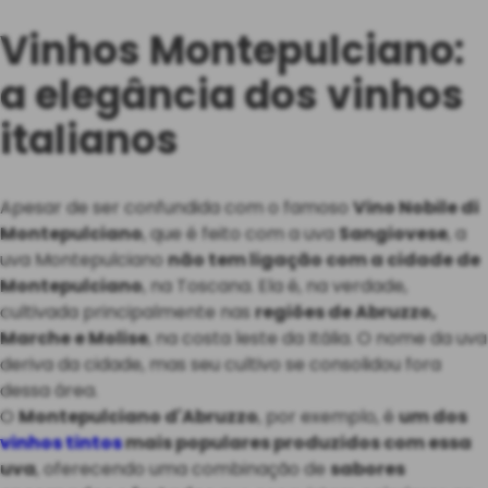
Vinhos Montepulciano:
a elegância dos vinhos
italianos
Apesar de ser confundida com o famoso
Vino Nobile di
Montepulciano
, que é feito com a uva
Sangiovese
, a
uva Montepulciano
não tem ligação com a cidade de
Montepulciano
, na Toscana. Ela é, na verdade,
cultivada principalmente nas
regiões de Abruzzo,
Marche e Molise
, na costa leste da Itália. O nome da uva
deriva da cidade, mas seu cultivo se consolidou fora
dessa área.
O
Montepulciano d'Abruzzo
, por exemplo, é
um dos
vinhos tintos
mais populares produzidos com essa
uva
, oferecendo uma combinação de
sabores