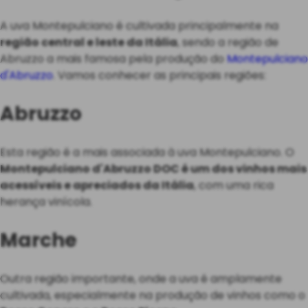
A uva Montepulciano é cultivada principalmente na
região central e leste da Itália
, sendo a região de
Abruzzo a mais famosa pela produção do
Montepulciano
d'Abruzzo
. Vamos conhecer as principais regiões:
Abruzzo
Esta região é a mais associada à uva Montepulciano. O
Montepulciano d'Abruzzo DOC é um dos vinhos mais
acessíveis e apreciados da Itália
, com uma rica
herança vinícola.
Marche
Outra região importante, onde a uva é amplamente
cultivada, especialmente na produção de vinhos como o