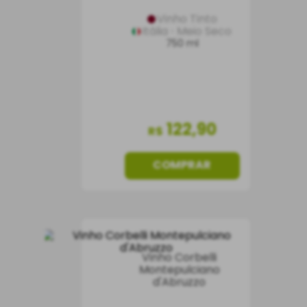
Vinho Tinto
Itália
Meio Seco
750 ml
122
,
90
R$
COMPRAR
Vinho Corbelli
Montepulciano
d'Abruzzo