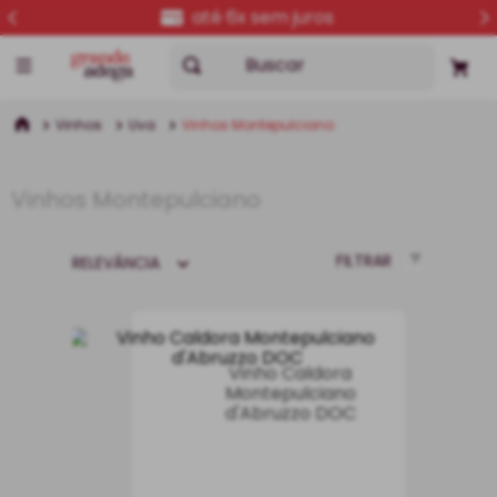
entrega para todo o Brasil
Buscar
Vinhos
Uva
Vinhos Montepulciano
Vinhos Montepulciano
FILTRAR
RELEVÂNCIA
Vinho Caldora
Montepulciano
d'Abruzzo DOC