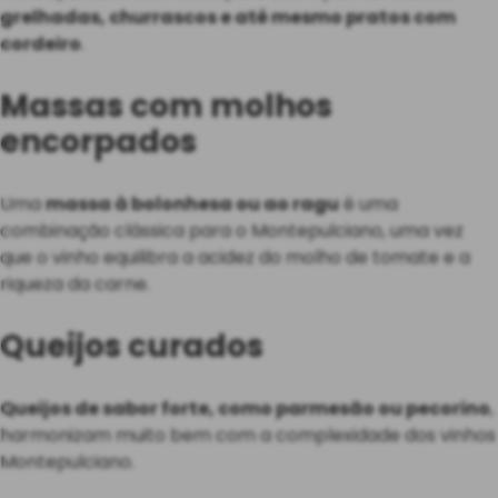
grelhadas, churrascos e até mesmo pratos com
cordeiro
.
Massas com molhos
encorpados
Uma
massa à bolonhesa ou ao ragu
é uma
combinação clássica para o Montepulciano, uma vez
que o vinho equilibra a acidez do molho de tomate e a
riqueza da carne.
Queijos curados
Queijos de sabor forte, como parmesão ou pecorino
,
harmonizam muito bem com a complexidade dos vinhos
Montepulciano.