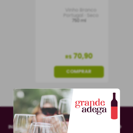
Vinho Branco
Portugal
Seco
750 ml
70
,
90
R$
COMPRAR
INSTITUCIONAL