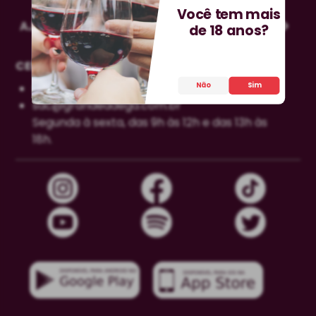
Você tem mais
AJUDA
de 18 anos?
CENTRAL DE DÚVIDAS
0800-606-0566
Não
Sim
sac@grandeadega.com.br
Segunda à sexta, das 9h às 12h e das 13h às
18h.