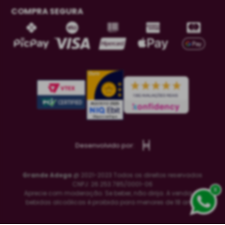
COMPRA SEGURA
Desenvolvido por:
Grande Adega
@ 2021-2023 Todos os direitos reservados
CNPJ: 26.253.785/0001-06
x
Aprecie com moderação. Se beber, não dirija. A venda de
bebidas alcoólicas é proibida para menores de 18 anos.