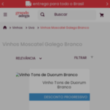
entrega para todo o Brasil
Buscar
Vinhos
Uva
Vinhos Moscatel Galego Branco
Vinhos Moscatel Galego Branco
FILTRAR
RELEVÂNCIA
Vinho Tons de Duorum
Branco
DESCONTO PROGRESSIVO