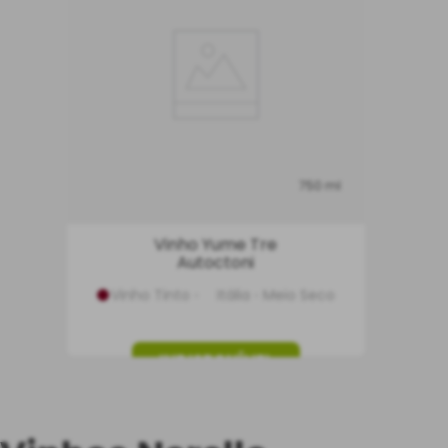
750 ml
Vinho Yume Tre
Autoctoni
Vinho Tinto
Itália
Meio Seco
INDISPONÍVEL