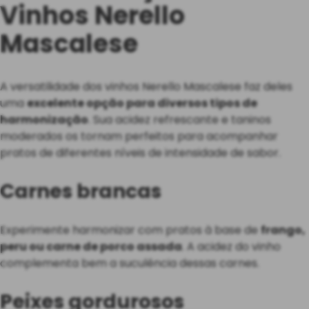
Vinhos Nerello
Mascalese
A versatilidade dos vinhos Nerello Mascalese faz deles
uma
excelente opção para diversos tipos de
harmonização
. Sua acidez refrescante e taninos
moderados os tornam perfeitos para acompanhar
pratos de diferentes níveis de intensidade de sabor.
Carnes brancas
Experimente harmonizar com pratos à base de
frango,
peru ou carne de porco assada
. A acidez do vinho
complementa bem a suculência dessas carnes.
Peixes gordurosos