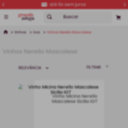
entrega para todo o Brasil
Buscar
Vinhos
Uva
Vinhos Nerello Mascalese
Vinhos Nerello Mascalese
FILTRAR
RELEVÂNCIA
Vinho Micina Nerello
Mascalese Sicilia IGT