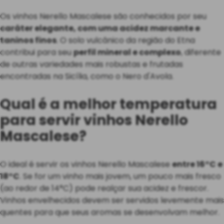
Os vinhos Nerello Mascalese são conhecidos por seu
caráter elegante, com uma acidez marcante e
taninos finos
. O solo vulcânico da região do Etna
contribui para seu
perfil mineral e complexo
, diferente
de outras variedades mais robustas e frutadas
encontradas na Sicília, como o Nero d'Avola.
Qual é a melhor temperatura
para servir vinhos Nerello
Mascalese?
O ideal é servir os vinhos Nerello Mascalese
entre 16°C e
18°C
. Se for um vinho mais jovem, um pouco mais fresco
(ao redor de 14°C) pode realçar sua acidez e frescor.
Vinhos envelhecidos devem ser servidos levemente mais
quentes para que seus aromas se desenvolvam melhor.