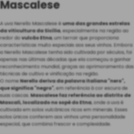
Mascalese
A uva Nerello Mascalese é
uma das grandes estrelas
da viticultura da Sicília
, especialmente na região ao
redor do
vulcão Etna
, um terroir que proporciona
características muito especiais aos seus vinhos. Embora
a Nerello Mascalese tenha sido cultivada por séculos, foi
apenas nas últimas décadas que ela começou a ganhar
reconhecimento mundial, graças ao aprimoramento das
técnicas de cultivo e vinificação na região.
O nome
Nerello deriva da palavra italiana "nero",
que significa "negro"
, em referência à cor escura de
suas cascas.
Mascalese faz referência ao distrito de
Mascali, localizado no sopé do Etna
, onde a uva é
cultivada em solos vulcânicos ricos em minerais. Esses
solos únicos conferem aos vinhos uma personalidade
especial, que combina frescor e complexidade.