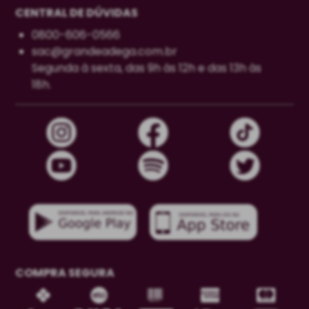
CENTRAL DE DÚVIDAS
0800-606-0566
sac@grandeadega.com.br
Segunda à sexta, das 9h às 12h e das 13h às
18h.
COMPRA SEGURA