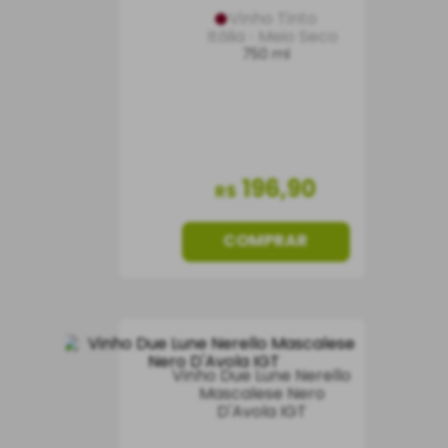
Vinho Tinto
Itália
Meio Seco
750 ml
196
,
90
R$
COMPRAR
Vinho Due Lune Nerello
Mascalese Nero
D'Avola IGT