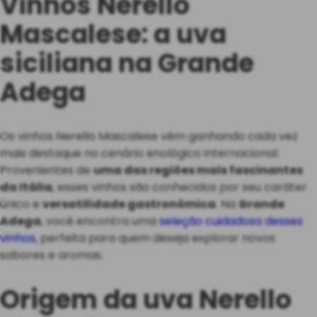
Vinhos Nerello
Mascalese: a uva
siciliana na Grande
Adega
Os vinhos Nerello Mascalese vêm ganhando cada vez
mais destaque no cenário enológico internacional.
Provenientes de
uma das regiões mais fascinantes
da Itália
, esses vinhos são conhecidos por seu caráter
único e
versatilidade gastronômica
. Na
Grande
Adega
, você encontra uma
seleção cuidadosa desses
vinhos
, perfeita para quem deseja explorar novos
sabores e aromas.
Origem da uva Nerello