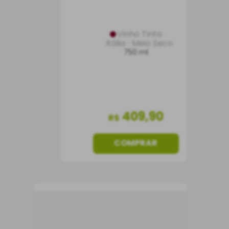
Vinho Tinto
Itália
Meio Seco
750 ml
409
,
90
R$
COMPRAR