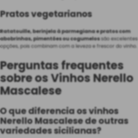
Pratos vegetarianos
Ratatouille, berinjela à parmegiana e pratos com
abobrinhas, pimentões ou cogumelos
são excelentes
opções, pois combinam com a leveza e frescor do vinho.
Perguntas frequentes
sobre os Vinhos Nerello
Mascalese
O que diferencia os vinhos
Nerello Mascalese de outras
variedades sicilianas?