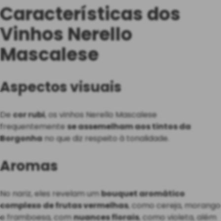
Características dos
Vinhos Nerello
Mascalese
Aspectos visuais
De
cor rubi
, os vinhos Nerello Mascalese
frequentemente
se assemelham aos tintos da
Borgonha
no que diz respeito à tonalidade.
Aromas
No nariz, eles revelam um
bouquet aromático
complexo de frutas vermelhas
, como cereja, morango
e framboesa, com
nuances florais
, como violeta, além