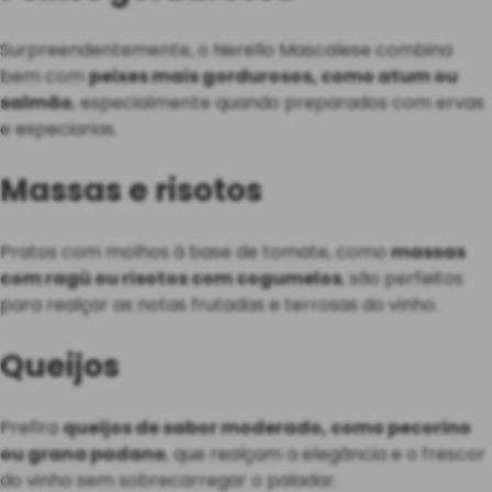
Surpreendentemente, o Nerello Mascalese combina
bem com
peixes mais gordurosos, como atum ou
salmão
, especialmente quando preparados com ervas
e especiarias.
Massas e risotos
Pratos com molhos à base de tomate, como
massas
com ragù ou risotos com cogumelos
, são perfeitos
para realçar as notas frutadas e terrosas do vinho.
Queijos
Prefira
queijos de sabor moderado, como pecorino
ou grana padano
, que realçam a elegância e o frescor
do vinho sem sobrecarregar o paladar.