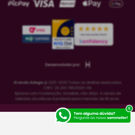
Desenvolvido por:
Grande Adega
@ 2021-2023 Todos os direitos reservados
CNPJ: 26.253.785/0001-06
Aprecie com moderação. Se beber, não dirija. A venda de
bebidas alcoólicas é proibida para menores de 18 anos.
x