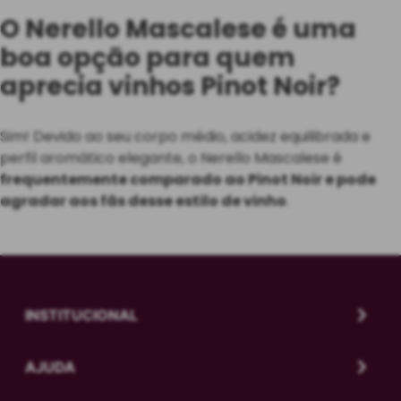
O Nerello Mascalese é uma
boa opção para quem
aprecia vinhos Pinot Noir?
Sim! Devido ao seu corpo médio, acidez equilibrada e
perfil aromático elegante, o Nerello Mascalese é
frequentemente comparado ao Pinot Noir e pode
agradar aos fãs desse estilo de vinho
.
INSTITUCIONAL
AJUDA