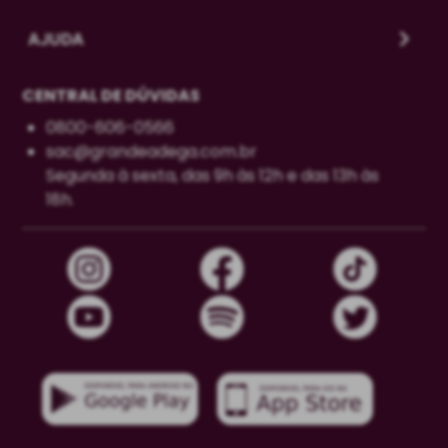
AJUDA
CENTRAL DE DÚVIDAS
0800-606-0566
sac@grandeadega.com.br
Segunda à sexta, das 9h às 12h e das 13h às
18h.