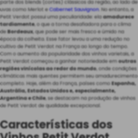
parte dos blends (cortes) clássicos da região, ao lado de
uvas como Merlot e
Cabernet Sauvignon
. No entanto, a
Petit Verdot possui uma peculiaridade: ela
amadurece
tardiamente
, o que a torna desafiadora para o clima
de
Bordeaux
, que pode ser mais fresco e úmido na
época da colheita. Esse fator levou a uma redução no
cultivo de Petit Verdot na França ao longo do tempo.
Com o aumento da popularidade dos vinhos varietais, a
Petit Verdot começou a ganhar notoriedade em
outras
regiões vinícolas ao redor do mundo
, onde condições
climáticas mais quentes permitem seu amadurecimento
completo. Hoje, além da França, países como
Espanha,
Austrália, Estados Unidos e, especialmente,
Argentina e Chile
, se destacam na produção de vinhos
de Petit Verdot de qualidade excepcional.
Características dos
Vinhos Petit Verdot