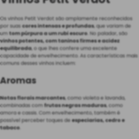
Os vinhos Petit Verdot são amplamente reconhecidos
por suas
cores intensas e profundas
, que variam de
um
tom púrpura a um rubi escuro
. No paladar, são
vinhos potentes, com taninos firmes e acidez
equilibrada
, o que lhes confere uma excelente
capacidade de envelhecimento. As características mais
comuns desses vinhos incluem:
Aromas
Notas florais marcantes
, como violeta e lavanda,
combinadas com
frutas negras maduras
, como
amora e cassis. Com envelhecimento, também é
possível perceber toques de
especiarias, cedro e
tabaco
.