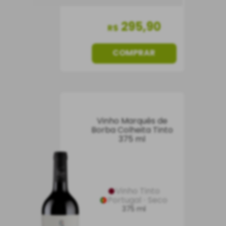
295
,
90
R$
COMPRAR
Vinho Marquês de
Borba Colheita Tinto
375 ml
Vinho Tinto
Portugal
Seco
375 ml