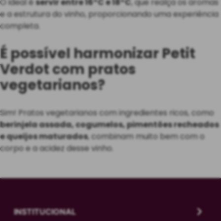
O ideal é
servir entre 16°C e 18°C
, que realça os aromas
e a estrutura do vinho, proporcionando uma experiência
completa.
É possível harmonizar Petit
Verdot com pratos
vegetarianos?
Sim! Pratos vegetarianos com ingredientes ricos, como
berinjela assada, cogumelos, pimentões recheados
e queijos maturados
, combinam muito bem com o
corpo e a acidez desse vinho.
INSTITUCIONAL