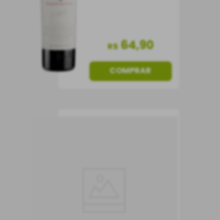
64
,
90
R$
COMPRAR
Vinho Château Grand-
Puy Ducasse AOP
Pauillac 2022 (Grand
Cru Classé)
Vinho Tinto
França
Seco