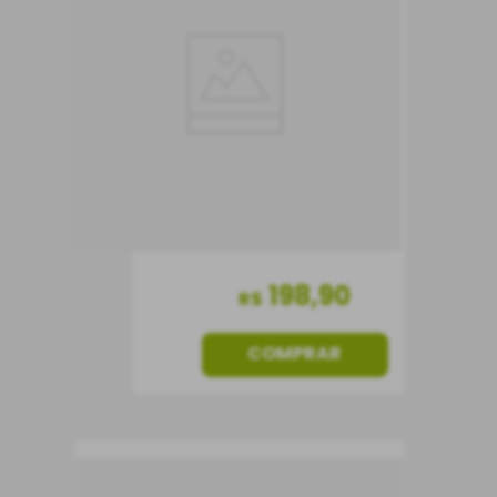
Vinho Tinto
França
Seco
750 ml
198
,
90
R$
COMPRAR