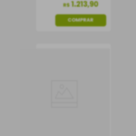
1
.
213
,
90
R$
COMPRAR
Vinho Château
Caronne Ste. Gemme
2019
Vinho Tinto
França
Seco
750 ml