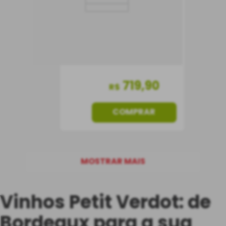
Vinho Tinto
França
Seco
750 ml
719
,
90
R$
COMPRAR
MOSTRAR MAIS
Vinhos Petit Verdot: de
Bordeaux para a sua