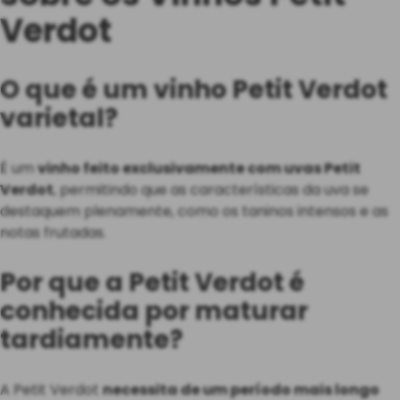
Verdot
O que é um vinho Petit Verdot
varietal?
É um
vinho feito exclusivamente com uvas Petit
Verdot
, permitindo que as características da uva se
destaquem plenamente, como os taninos intensos e as
notas frutadas.
Por que a Petit Verdot é
conhecida por maturar
tardiamente?
A Petit Verdot
necessita de um período mais longo