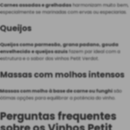
Carnes assadas e grelhadas
harmonizam muito bem,
especialmente se marinadas com ervas ou especiarias.
Queijos
Queijos como parmesão, grana padano, gouda
envelhecido e queijos azuis
fazem par ideal com a
estrutura e o sabor dos vinhos Petit Verdot.
Massas com molhos intensos
Massas com molho à base de carne ou funghi
são
ótimas opções para equilibrar a potência do vinho.
Perguntas frequentes
sobre os Vinhos Petit