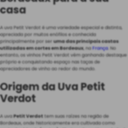
casa
A uva Petit Verdot é uma variedade especial e distinta,
apreciada por muitos enófilos e conhecida
principalmente por ser
uma das principais castas
utilizadas em cortes em Bordeaux
, na
França
. No
entanto, os vinhos Petit Verdot vêm ganhando destaque
próprio e conquistando espaço nas taças de
apreciadores de vinho ao redor do mundo.
Origem da Uva Petit
Verdot
A uva
Petit Verdot
tem suas raízes na região de
Bordeaux, onde historicamente era cultivada como