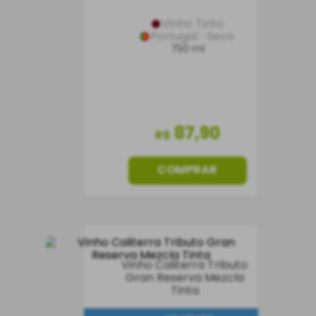
Vinho Tinto
Portugal
Seco
750 ml
87
,
90
R$
COMPRAR
Vinho Caliterra Tributo
Gran Reserva Mezcla
Tinta