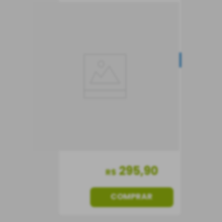
Vinho Château
Caronne Ste. Gemme
2020
NOVIDADE
Vinho Tinto
França
Seco
750 ml
295
,
90
R$
COMPRAR