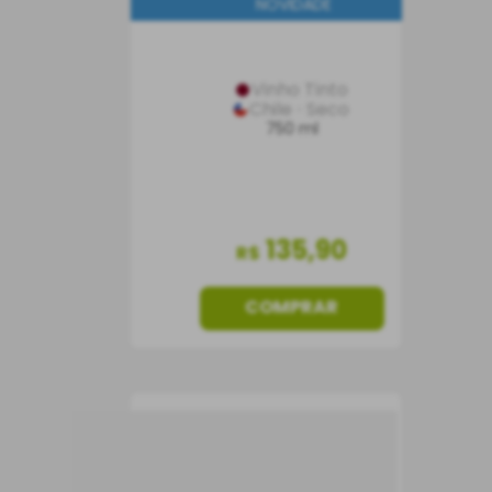
NOVIDADE
Vinho Tinto
Chile
Seco
750 ml
135
,
90
R$
COMPRAR
Vinho Château
Troupian Haut-Médoc