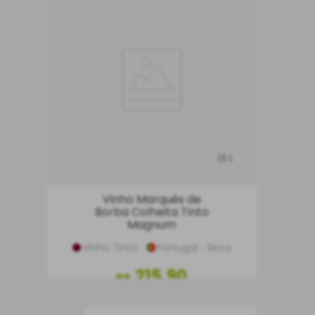
1,5 L
Vinho Marquês de
Borba Colheita Tinto
Magnum
Vinho Tinto
Portugal
Seco
215
,
90
R$
COMPRAR