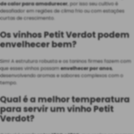
de calor para amadurecer
, por isso seu cultivo é
desafiador em regiões de clima frio ou com estações
curtas de crescimento.
Os vinhos Petit Verdot podem
envelhecer bem?
Sim! A estrutura robusta e os taninos firmes fazem com
que esses vinhos possam
envelhecer por anos
,
desenvolvendo aromas e sabores complexos com o
tempo.
Qual é a melhor temperatura
para servir um vinho Petit
Verdot?