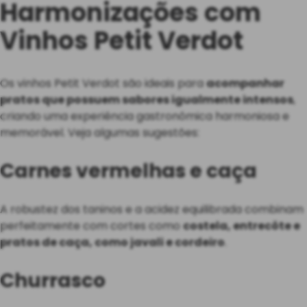
Harmonizações com
Vinhos Petit Verdot
Os vinhos Petit Verdot são ideais para
acompanhar
pratos que possuem sabores igualmente intensos
,
criando uma experiência gastronômica harmoniosa e
memorável. Veja algumas sugestões:
Carnes vermelhas e caça
A robustez dos taninos e a acidez equilibrada combinam
perfeitamente com cortes como
costela, entrecôte e
pratos de caça, como javali e cordeiro
.
Churrasco