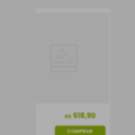
Vinho Santa Carolina
VSC Assemblage
Vinho Tinto
Chile
Seco
750 ml
518
,
90
R$
COMPRAR