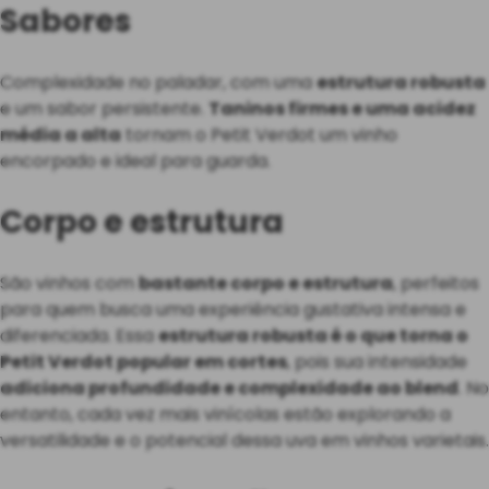
Sabores
Complexidade no paladar, com uma
estrutura robusta
e um sabor persistente.
Taninos firmes e uma acidez
média a alta
tornam o Petit Verdot um vinho
encorpado e ideal para guarda.
Corpo e estrutura
São vinhos com
bastante corpo e estrutura
, perfeitos
para quem busca uma experiência gustativa intensa e
diferenciada. Essa
estrutura robusta é o que torna o
Petit Verdot popular em cortes
, pois sua intensidade
adiciona profundidade e complexidade ao blend
. No
entanto, cada vez mais vinícolas estão explorando a
versatilidade e o potencial dessa uva em vinhos varietais.