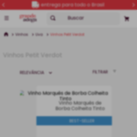
5% OFF no PIX
Buscar
Vinhos
Uva
Vinhos Petit Verdot
Vinhos Petit Verdot
FILTRAR
RELEVÂNCIA
Vinho Marquês de
Borba Colheita Tinto
BEST-SELLER