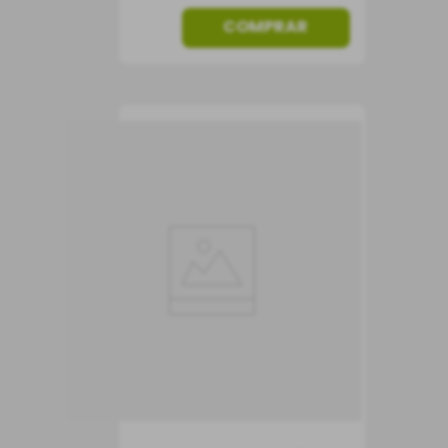
COMPRAR
Vinho Château Gloria
Saint-Julien AOP 2015
Vinho Tinto
França
Seco
750 ml