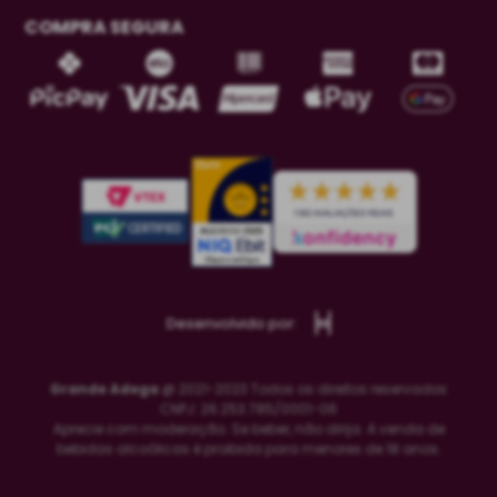
COMPRA SEGURA
Desenvolvido por:
Grande Adega
@ 2021-2023 Todos os direitos reservados
CNPJ: 26.253.785/0001-06
Aprecie com moderação. Se beber, não dirija. A venda de
bebidas alcoólicas é proibida para menores de 18 anos.