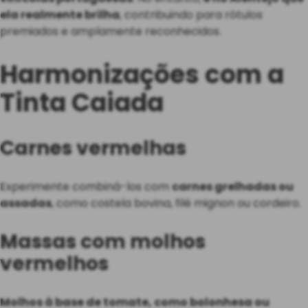
ela realmente brilha
, contribuindo para rótulos
premiados e amplamente reconhecidos.
Harmonizações com a
Tinta Caiada
Carnes vermelhas
Experimente combiná-los com
carnes grelhadas ou
assadas
, como costela bovina, filé mignon ou cordeiro.
Massas com molhos
vermelhos
Molhos à base de tomate, como bolonhesa ou