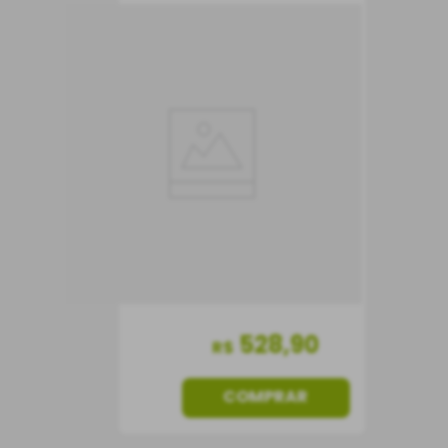
Vinho Reguengos
Garrafeira dos Sócios
Vinho Tinto
Portugal
Seco
750 ml
528
,
90
R$
COMPRAR