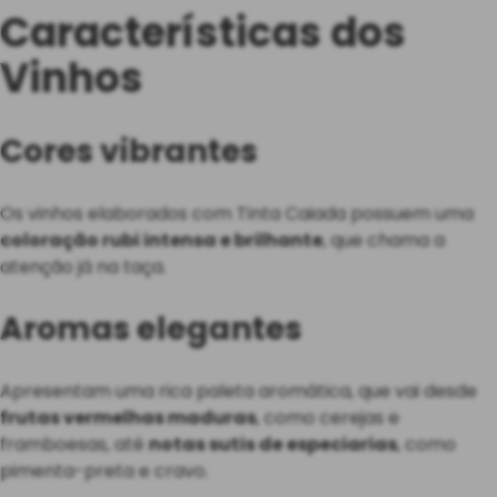
Características dos
Vinhos
Cores vibrantes
Os vinhos elaborados com Tinta Caiada possuem uma
coloração rubi intensa e brilhante
, que chama a
atenção já na taça.
Aromas elegantes
Apresentam uma rica paleta aromática, que vai desde
frutas vermelhas maduras
, como cerejas e
framboesas, até
notas sutis de especiarias
, como
pimenta-preta e cravo.