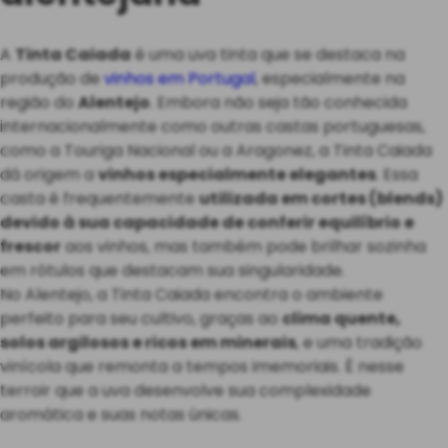
A
Tinta Caiada
é uma uva tinta que se destaca na
produção de
vinhos em Portugal
, especialmente na
região do
Alentejo
. Embora não seja tão conhecida
internacionalmente como outras castas portuguesas,
como a Touriga Nacional ou a Aragonez, a Tinta Caiada
dá origem a
vinhos especialmente elegantes
. Essa
casta é frequentemente
utilizada em cortes (blends)
devido à sua capacidade de conferir equilíbrio e
frescor
aos vinhos, mas também pode brilhar sozinha
em rótulos que destacam sua singularidade.
No Alentejo, a Tinta Caiada encontra o ambiente
perfeito para seu cultivo, graças ao
clima quente,
solos argilosos e ricos em minerais
, e uma tradição
vinícola que remonta a tempos imemoriais. É nesse
terroir que a uva desenvolve sua complexidade
aromática e suas notas únicas.