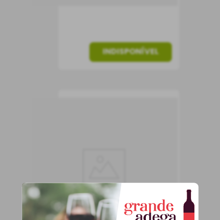
INDISPONÍVEL
Vinho Monte do
Zambujeiro 2015
Vinho Tinto
Portugal
Seco
750 ml