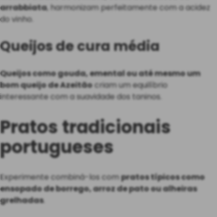
arrabbiata
, harmonizam perfeitamente com a acidez
do vinho.
Queijos de cura média
Queijos como gouda, emental ou até mesmo um
bom queijo de Azeitão
criam um equilíbrio
interessante com a suavidade dos taninos.
Pratos tradicionais
portugueses
Experimente combiná-los com
pratos típicos como
ensopado de borrego, arroz de pato ou alheiras
grelhadas
.