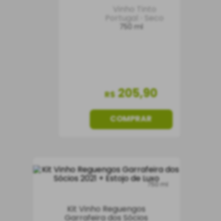
Vinho Tinto
Portugal
Seco
750 ml
205
,
90
R$
COMPRAR
750 ml
Kit Vinho Reguengos
Garrafeira dos Sócios