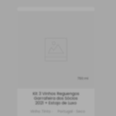
750 ml
Kit 3 Vinhos Reguengos
Garrafeira dos Sócios
2021 + Estojo de Luxo
Vinho Tinto
Portugal
Seco