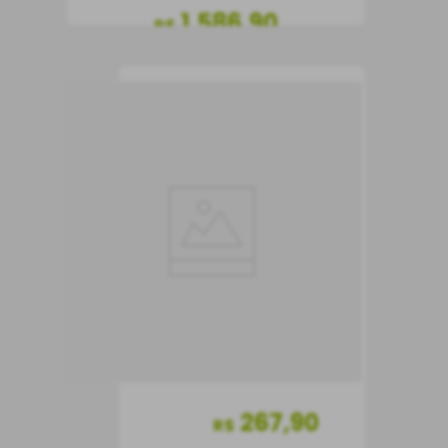
1
.
586
,
90
R$
COMPRAR
Vinho Monte do
Zambujeiro 2020
Vinho Tinto
Portugal
Seco
750 ml
267
,
90
R$