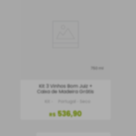
750 ml
Kit 3 Vinhos Bom Juiz +
Caixa de Madeira Grátis
Kit
Portugal
Seco
536
,
90
R$
COMPRAR