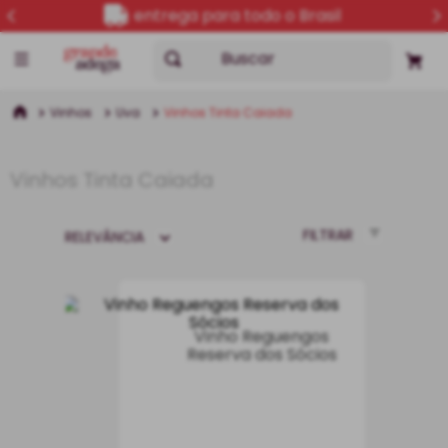
 Brasil
5% OFF no PI
Buscar
Vinhos
Uva
Vinhos Tinta Caiada
Vinhos Tinta Caiada
FILTRAR
RELEVÂNCIA
Vinho Reguengos
Reserva dos Sócios