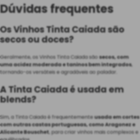
Dúvidas frequentes
Os Vinhos Tinta Caiada são
secos ou doces?
Geralmente, os Vinhos Tinta Caiada são
secos, com
uma acidez moderada e taninos bem integrados
,
tornando-os versáteis e agradáveis ao paladar.
A Tinta Caiada é usada em
blends?
Sim, a Tinta Caiada é frequentemente
usada em cortes
com outras castas portuguesas, como Aragonez e
Alicante Bouschet
, para criar vinhos mais complexos e
equilibrados.