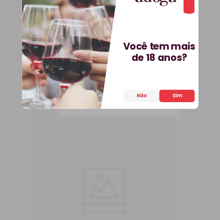
Você tem mais
de 18 anos?
INDISPONÍVEL
Não
Sim
Vinho Reguengos
Garrafeira dos Sócios
+ Caixa de Madeira
Grátis
Vinho Tinto