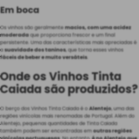
Em boca
Os vinhos são geralmente
macios, com uma acidez
moderada
que proporciona frescor e um final
persistente. Uma das características mais apreciadas é
a
suavidade dos taninos
, que torna esses vinhos
fáceis de beber e muito versáteis
.
Onde os Vinhos Tinta
Caiada são produzidos?
O berço dos Vinhos Tinta Caiada é o
Alentejo
, uma das
regiões vinícolas mais renomadas de Portugal. Além do
Alentejo, pequenas quantidades de Tinta Caiada
também podem ser encontradas em
outras regiões
vinícolas portuguesas
. No entanto,
é no Alentejo que