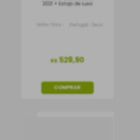
2021 + Estojo de Luxo
Vinho Tinto
Portugal
Seco
528
,
90
R$
COMPRAR
Vinho Reguengos
Garrafeira dos Sócios