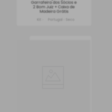
Garrafeira dos Sócios e
2 Bom Juiz + Caixa de
Madeira Grátis
Kit
Portugal
Seco
INDISPONÍVEL
Vinho Monte do
Zambujeiro
Vinho Tinto
Portugal
Seco
750 ml