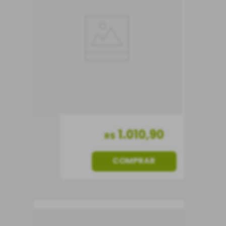
Magnum (1,5 L) + Caixa
de Madeira
Vinho Tinto
Portugal
Seco
1500 ml
1
.
010
,
90
R$
COMPRAR