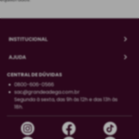
INSTITUCIONAL
AJUDA
CENTRAL DE DÚVIDAS
0800-606-0566
sac@grandeadega.com.br
Segunda à sexta, das 9h às 12h e das 13h às
18h.