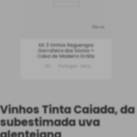
750 ml
Kit 3 Vinhos Reguengos
Garrafeira dos Sócios +
Caixa de Madeira Grátis
Kit
Portugal
Seco
INDISPONÍVEL
Vinhos Tinta Caiada, da
subestimada uva
alentejana