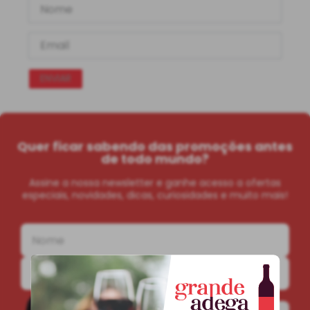
ENVIAR
Quer ficar sabendo das promoções antes
de todo mundo?
Assine a nossa newsletter e ganhe acesso a ofertas
especiais, novidades, dicas, curiosidades e muito mais!