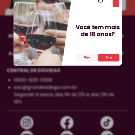
INSCREVA-SE!
Você tem mais
de 18 anos?
INSTITUCIONAL
AJUDA
Não
Sim
CENTRAL DE DÚVIDAS
0800-606-0566
sac@grandeadega.com.br
Segunda à sexta, das 9h às 12h e das 13h às
18h.