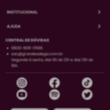
INSTITUCIONAL
AJUDA
CENTRAL DE DÚVIDAS
0800-606-0566
sac@grandeadega.com.br
Segunda à sexta, das 9h às 12h e das 13h às
18h.