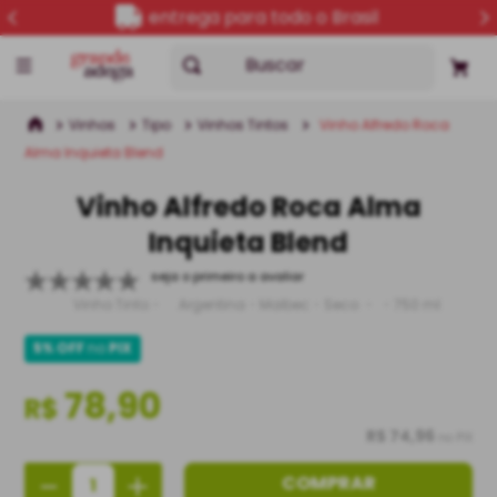
entrega para todo o Brasil
Buscar
Vinhos
Tipo
Vinhos Tintos
Vinho Alfredo Roca
Alma Inquieta Blend
Vinho Alfredo Roca Alma
Inquieta Blend
seja o primeiro a avaliar
Vinho Tinto
Argentina
Malbec
Seco
750 ml
5% OFF
no
PIX
78,90
R$
R$ 74,96
no PIX
－
＋
COMPRAR