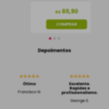
65
,
90
R$
COMPRAR
Depoimentos
Ótimo
Excelente.
Rapidez e
Francisco N.
profissionalismo.
George S.