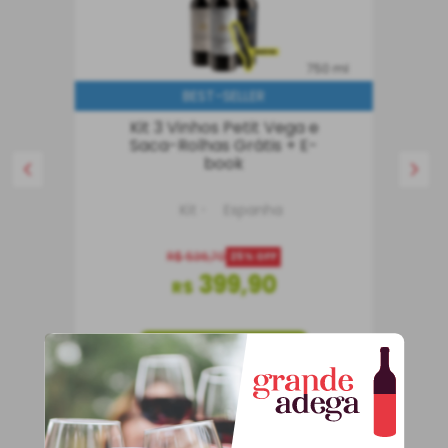
750 ml
BEST-SELLER
Kit 3 Vinhos Petit Vega e
Saca-Rolhas Grátis + E-
book
Kit
Espanha
R$
536
,
70
25%
OFF
399
,
90
R$
COMPRAR