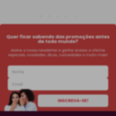
Quer ficar sabendo das promoções antes
de todo mundo?
Assine a nossa newsletter e ganhe acesso a ofertas
especiais, novidades, dicas, curiosidades e muito mais!
INSCREVA-SE!