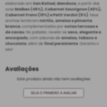
elaborado em
San Rafael, Mendoza
, a partir das
uvas
Malbec (45%), Cabernet Sauvignon (40%),
Cabernet Franc (10%) e Petit Verdot (5%)
. Seus
aromas lembram
mirtilo, ameixa e pimenta
branca
, complementados por
notas terrosas e
de cacau
. No paladar, revela-se
seco, elegante e
encorpado
, com sabores de
ameixa, tabaco e
chocolate
, além de
final persistente
. Garanta o
seu!
Avaliações
Este produto ainda não tem avaliações
SEJA O PRIMEIRO A AVALIAR