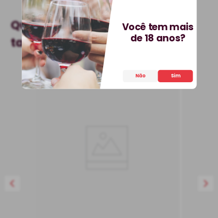
Quem comprou, comprou
Você tem mais
de 18 anos?
também
Não
Sim
Vinho Monsaraz Tinto
Alentejo DOC
Vinho Tinto
Portugal
Seco
750 ml