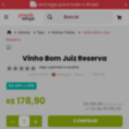
entrega para todo o Brasil
Buscar
Vinhos
Tipo
Vinhos Tintos
Vinho Bom Juiz
Reserva
Vinho Bom Juiz Reserva
seja o primeiro a avaliar
Vinho Tinto
Portugal
Seco
750 ml
5% OFF
no
PIX
178,90
R$
R$ 169,96
no PIX ou em
2
x de
R$ 89,45
até
－
＋
COMPRAR