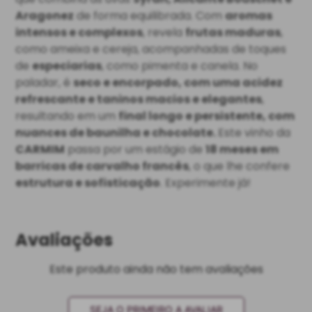
Aragonez
de forma equilibrada. Com
aromas
intensos e complexos
, revela
frutas maduras
,
como ameixa e cereja, acompanhadas de toques
de
especiarias
, como pimenta e canela. No
paladar, é
seco e encorpado, com uma acidez
refrescante e taninos macios e elegantes
,
resultando em um
final longo e persistente, com
nuances de baunilha e chocolate.
Este vinho da
CARMIM
passa por um estágio de
18 meses em
barricas de carvalho francês
, o que lhe confere
estrutura e sofisticação
. Experimente já!
Avaliações
Este produto ainda não tem avaliações
SEJA O PRIMEIRO A AVALIAR