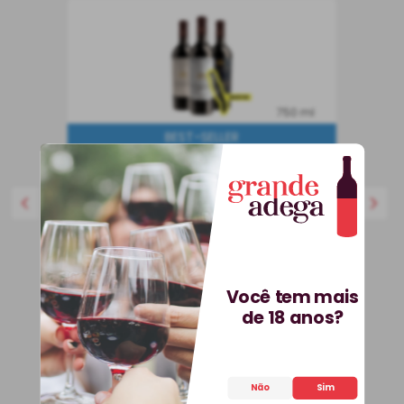
750 ml
BEST-SELLER
Kit 3 Vinhos Petit Vega e
Saca-Rolhas Grátis + E-
book
Kit
Espanha
R$
536
,
70
25%
OFF
Você tem mais
399
,
90
R$
de 18 anos?
COMPRAR
Não
Sim