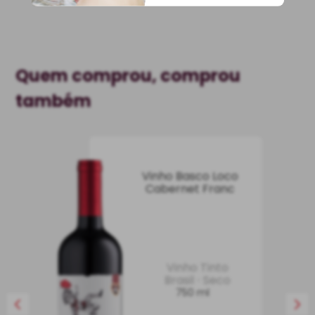
Quem comprou, comprou
também
Vinho Basco Loco
Cabernet Franc
Vinho Tinto
Brasil
Seco
750 ml