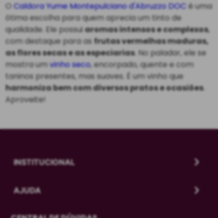
O
Caldora Yume Montepulciano d'Abruzzo DOC
é uma
ótima escolha para quem aprecia um tinto de
qualidade. Ele possui
aromas intensos e complexos
,
com destaque para as
frutas vermelhas maduras,
as flores secas e as especiarias
. No paladar, ele se
mostra um
vinho seco
, encorpado, quente e com
taninos presentes, mas suaves. É um vinho que
harmoniza bem com diversos pratos e ocasiões
.
Aproveite!
INSTITUCIONAL
AJUDA
CENTRAL DE DÚVIDAS