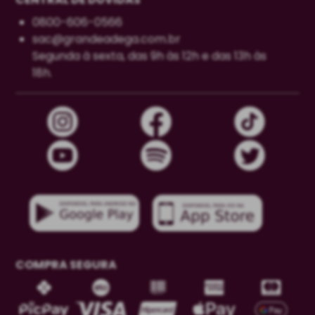
0800-606-0566
sac@grandeadega.com.br
Segunda à sexta, das 9h às 12h e das 13h às
18h.
COMPRA SEGURA