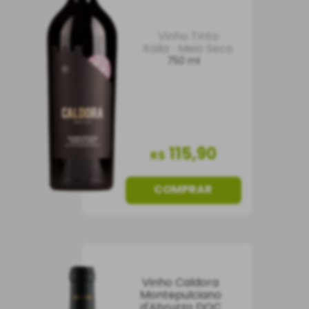
Vinho Tinto
Itália
Meio Seco
750 ml
115
,
90
R$
COMPRAR
Vinho Caldora
Montepulciano
d'Abruzzo DOC