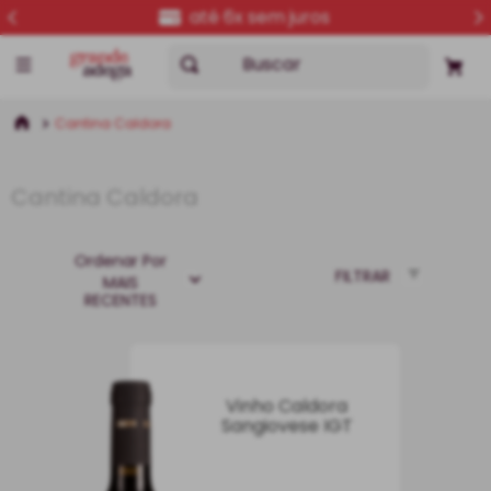
até 6x sem juros
Buscar
Cantina Caldora
Cantina Caldora
Ordenar Por
FILTRAR
MAIS
RECENTES
Vinho Caldora
Sangiovese IGT