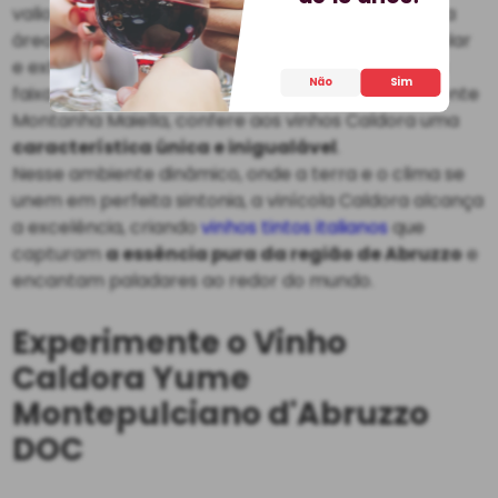
valioso da vinícola. A maior parte deles repousa na
área de
Ortona
, envolta por um microclima singular
e extraordinário. Esse cenário único, situado numa
Não
Sim
faixa de 25 km entre a Costa Adriática e a imponente
Montanha Maiella, confere aos vinhos Caldora uma
característica única e inigualável
.
Nesse ambiente dinâmico, onde a terra e o clima se
unem em perfeita sintonia, a vinícola Caldora alcança
a excelência, criando
vinhos tintos italianos
que
capturam
a essência pura da região de Abruzzo
e
encantam paladares ao redor do mundo.
Experimente o Vinho
Caldora Yume
Montepulciano d'Abruzzo
DOC