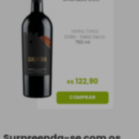
Vinho Tinto
Itália
Meio Seco
750 ml
122
,
90
R$
COMPRAR
Surpreenda-se com os