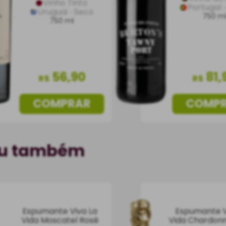
Vinho Tinto
Portugal
Uruguai
Seco
750 m
750 ml
56
,
90
81
,
R$
R$
COMPRAR
COMP
ou também
Espumante Viva La
Espumante V
Vida Moscatel Rosé
Vida Chardonn