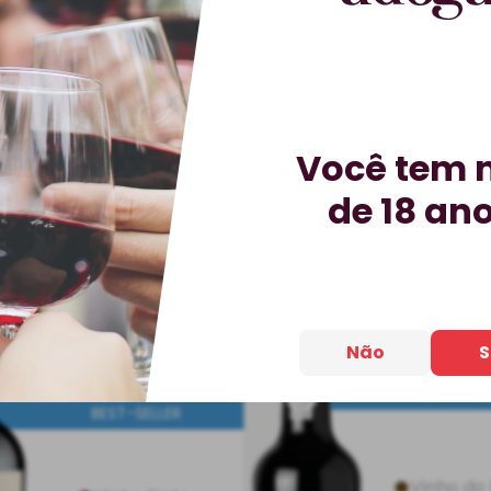
Você tem 
de 18 an
Vinho Montes
Vinho Porto B
Toscanini Reserva
Tawny
Não
S
Familiar Tannat
DESCONTO PRO
BEST-SELLER
IMPERDÍVEL
Vinho do