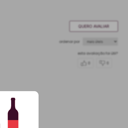
QUERO AVALIAR
ordenar por
esta avaliação foi útil?
0
0