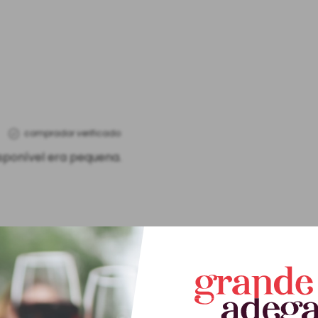
comprador verificado
isponível era pequena.
Este produto ainda não tem perguntas
SEJA O PRIMEIRO A PERGUNTAR