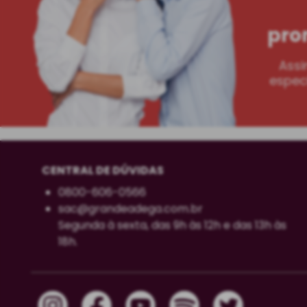
pro
Assi
especi
CENTRAL DE DÚVIDAS
0800-606-0566
sac@grandeadega.com.br
Segunda à sexta, das 9h às 12h e das 13h às
18h.