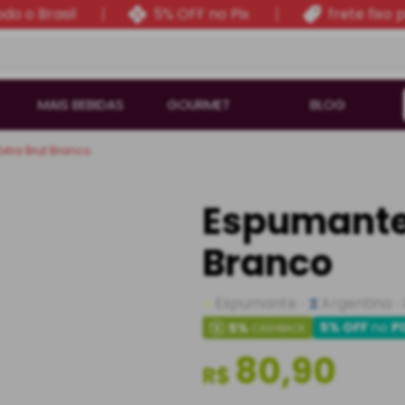
do o Brasil
5% OFF no Pix
frete fixo 
MAIS BEBIDAS
GOURMET
BLOG
xtra Brut Branco
Espumante 
Branco
Espumante
Argentina
5% OFF
no
P
5
%
CASHBACK
80,90
R$