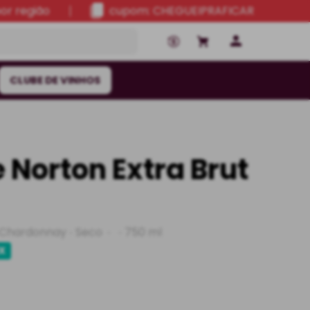
por região
cupom: CHEGUEIPRAFICAR
CLUBE DE VINHOS
Norton Extra Brut
Chardonnay
Seco
750 ml
IX