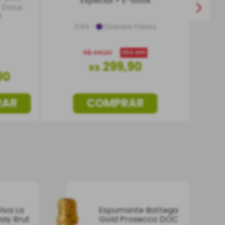
Especial + E-book
Doce
l
Kit
Diversos Países
R$
441
,
00
32%
OFF
299
,
90
R$
90
RAR
COMPRAR
iva La
Espumante Bottega
ay Brut
Gold Prosecco DOC