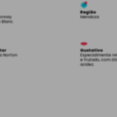
Região
onnay
Mendoza
 Blanc
tor
Gustativo
a Norton
Especialmente re
e frutado, com ó
acidez.