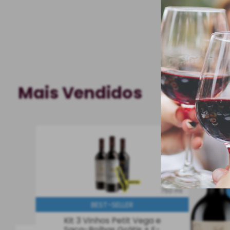
Mais Vendidos
750 ml
BEST-SELLER
Kit 3 Vinhos Petit Vega e
Saca-Rolhas Grátis + E-