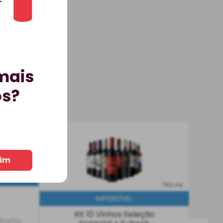
mais
os?
urton’s
im
GRESSIVO
BEST-SELLER
750 ml
BEST-SELLER
Kit 10 Vinhos Seleção
 Porto