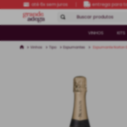
até 6x sem juros
entrega para to
Buscar produtos
VINHOS
KITS
Vinhos
Tipo
Espumantes
Espumante Norton E