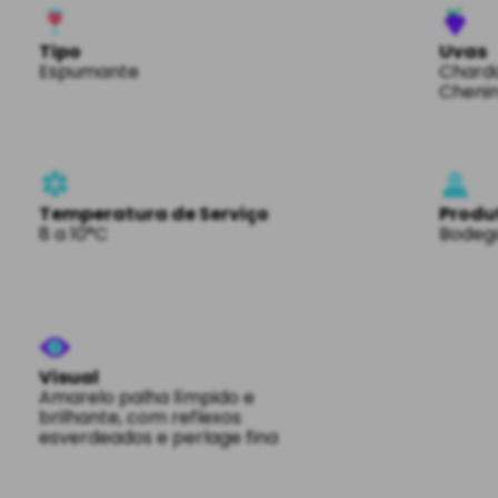
Tipo
Uvas
Espumante
Chard
Chenin
Temperatura de Serviço
Produ
8 a 10°C
Bodeg
Visual
Amarelo palha límpido e
brilhante, com reflexos
esverdeados e perlage fina