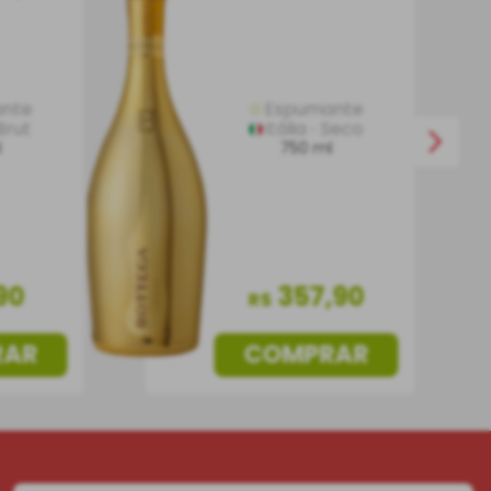
nte
Espumante
Brut
Itália
Seco
l
750 ml
90
357
,
90
R$
RAR
COMPRAR