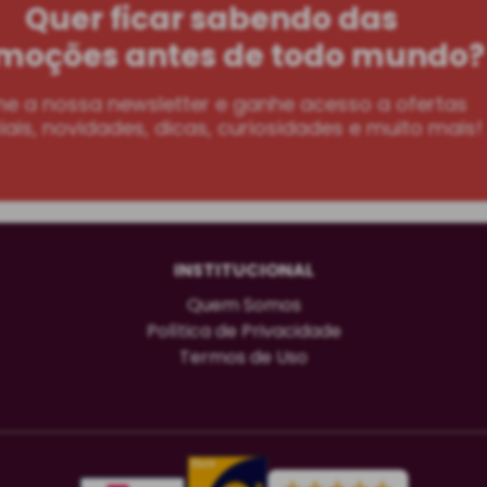
Quer ficar sabendo das
moções antes de todo mundo?
ne a nossa newsletter e ganhe acesso a ofertas
ais, novidades, dicas, curiosidades e muito mais!
INSTITUCIONAL
Quem Somos
Política de Privacidade
Termos de Uso