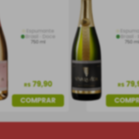
Espumante
Espuma
Brasil
Doce
Brasil
750 ml
750 m
79
,
90
79
,
R$
R$
COMPRAR
COMP