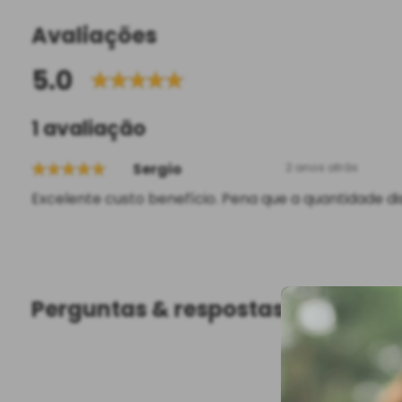
Avaliações
5.0
1 avaliação
Sergio
2 anos atrás
Excelente custo benefício. Pena que a quantidade d
Perguntas & respostas