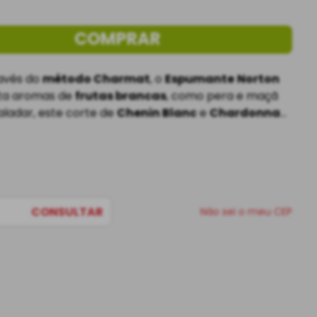
COMPRAR
avés do 
método Charmat
, o 
Espumante
Norton 
ta aromas de 
frutas brancas
, como pera e maçã 
aladar, este corte de 
Chenin Blanc
 e 
Chardonnay
rlage fina
 e uma 
acidez que limpa o paladar
. 
CONSULTAR
Não sei o meu CEP