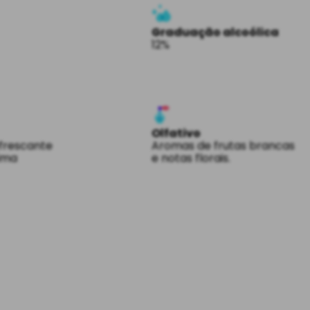
Graduação alcoólica
12%
Olfativo
frescante
Aromas de frutas brancas
tima
e notas florais.