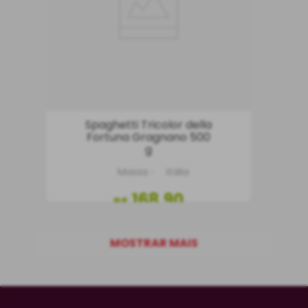
Spaghetti Tricolor della
Fortuna Gragnano 500
g
Massa
Itália
168
,
90
R$
COMPRAR
MOSTRAR MAIS