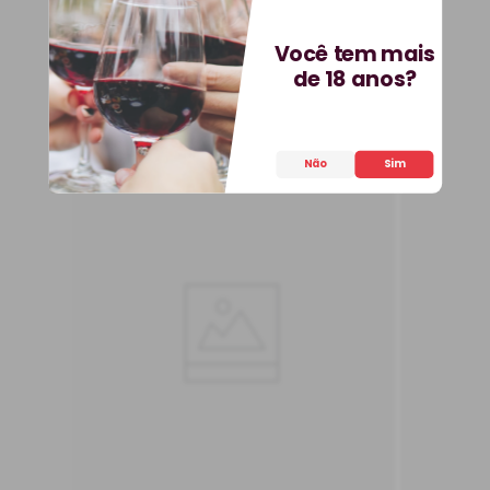
36
,
90
R$
Você tem mais
COMPRAR
de 18 anos?
Não
Sim
Massa Spaghetti Di
Gragnano 500 g
Itália