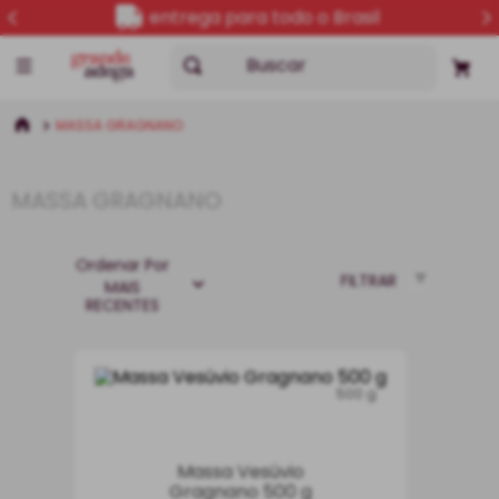
5% OFF no PIX
Buscar
MASSA GRAGNANO
MASSA GRAGNANO
Ordenar Por
FILTRAR
MAIS
RECENTES
500 g
Massa Vesúvio
Gragnano 500 g