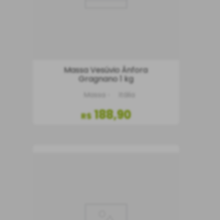
Massa Vesúvio Ânfora
Gragnano 1 kg
Massa
Itália
188
,
90
R$
COMPRAR