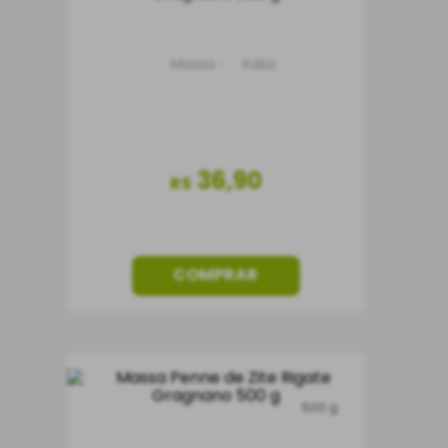
Massa
Itália
36
,
90
R$
COMPRAR
500 g