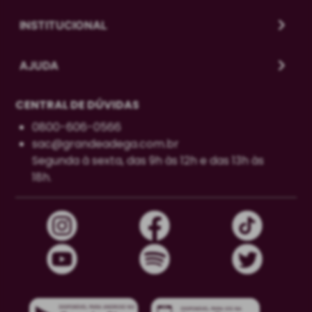
INSTITUCIONAL
AJUDA
CENTRAL DE DÚVIDAS
0800-606-0566
sac@grandeadega.com.br
Segunda à sexta, das 9h às 12h e das 13h às
18h.