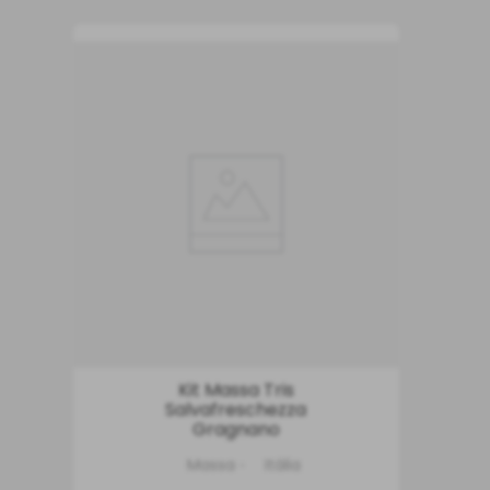
Kit Massa Tris
Salvafreschezza
Gragnano
Massa
Itália