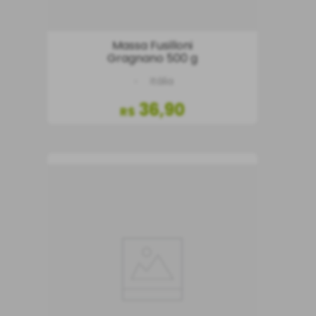
Massa Fusilloni
Gragnano 500 g
Itália
36
,
90
R$
COMPRAR