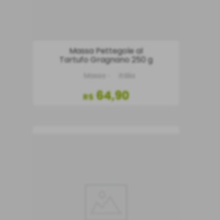
Massa Pettegole al
Tartufo Gragnano 250 g
Massa
Itália
64
,
90
R$
COMPRAR