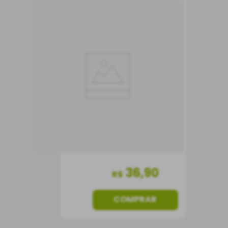
Massa Lumaconi
Giganti Gragnano 500
g
Itália
36
,
90
R$
COMPRAR