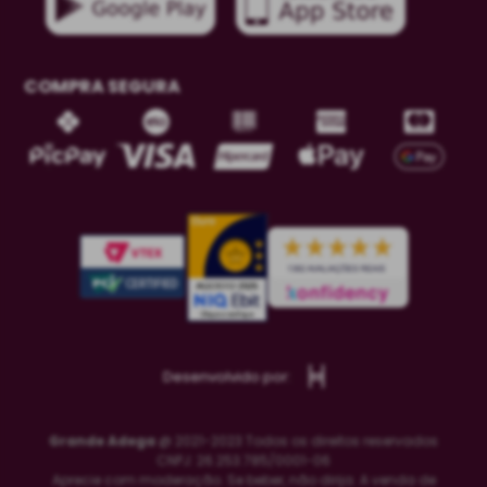
COMPRA SEGURA
Desenvolvido por:
Grande Adega
@ 2021-2023 Todos os direitos reservados
CNPJ: 26.253.785/0001-06
Aprecie com moderação. Se beber, não dirija. A venda de