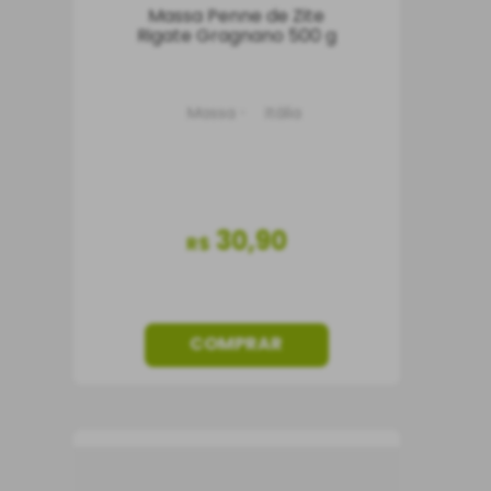
Massa Penne de Zite
Rigate Gragnano 500 g
Massa
Itália
30
,
90
R$
COMPRAR