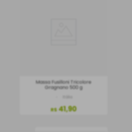
Massa Fusilloni Tricolore
Gragnano 500 g
Itália
41
,
90
R$
COMPRAR