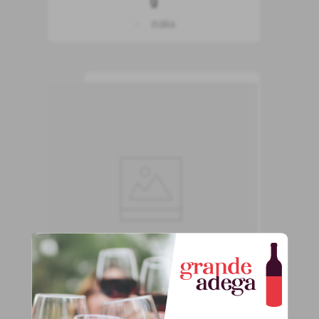
g
Itália
44
,
90
R$
COMPRAR
Massa Tagliatelle
Gragnano 500 g
Itália