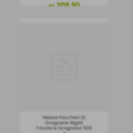
209
,
90
R$
COMPRAR
Massa Paccheri Di
Gragnano Rigati
Tricolore Gragnano 500