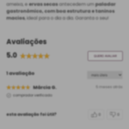
ameixa, e
ervas secas
antecedem um
paladar
gastronômico, com boa estrutura e taninos
macios
, ideal para o dia a dia. Garanta o seu!
Avaliações
5.0
QUERO AVALIAR
1 avaliação
Márcia G.
5 meses atrás
comprador verificado
esta avaliação foi útil?
0
0