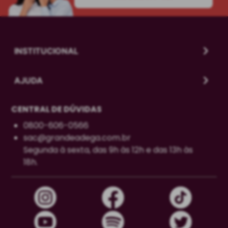
INSTITUCIONAL
AJUDA
CENTRAL DE DÚVIDAS
0800-606-0566
sac@grandeadega.com.br
Segunda à sexta, das 9h às 12h e das 13h às
18h.