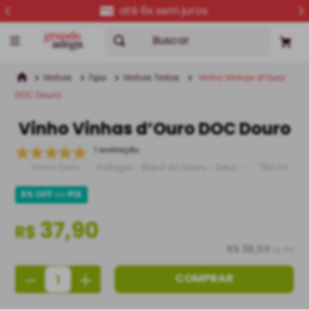
até 6x sem juros
Buscar
Vinhos
Tipo
Vinhos Tintos
Vinho Vinhas d’Ouro
DOC Douro
Vinho Vinhas d’Ouro DOC Douro
1 avaliação
Vinho Tinto
Portugal
Blend do Douro
Seco
750 ml
5% OFF
no
PIX
37,90
R$
R$ 36,00
no PIX
－
＋
COMPRAR