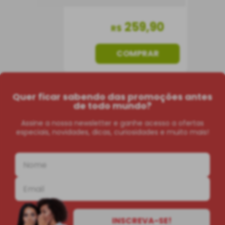
259
,
90
R$
COMPRAR
Quer ficar sabendo das promoções antes
de todo mundo?
Assine a nossa newsletter e ganhe acesso a ofertas
especiais, novidades, dicas, curiosidades e muito mais!
INSCREVA-SE!