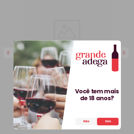
750 ml
BEST-SELLER
Você tem mais
Kit 3 Vinhos Petit Vega e
de 18 anos?
Saca-Rolhas Grátis + E-
book
Kit
Espanha
Não
Sim
R$
536
,
70
25%
OFF
399
,
90
R$