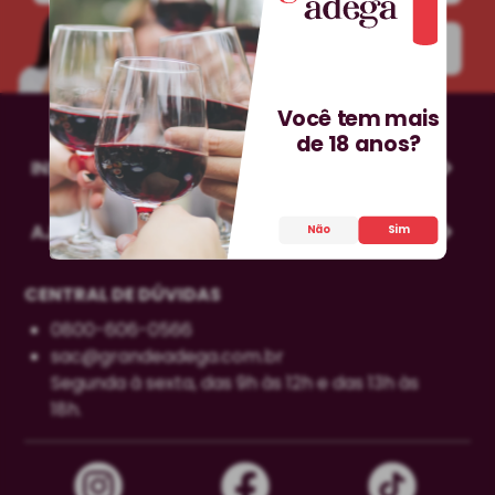
INSCREVA-SE!
Você tem mais
de 18 anos?
INSTITUCIONAL
AJUDA
Não
Sim
CENTRAL DE DÚVIDAS
0800-606-0566
sac@grandeadega.com.br
Segunda à sexta, das 9h às 12h e das 13h às
18h.