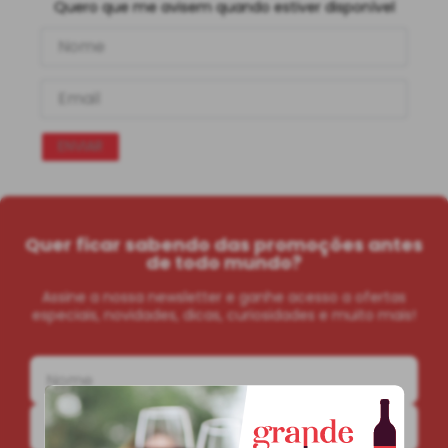
Quero que me avisem quando estiver disponível
ENVIAR
Quer ficar sabendo das promoções antes
de todo mundo?
Assine a nossa newsletter e ganhe acesso a ofertas
especiais, novidades, dicas, curiosidades e muito mais!