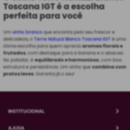
Toscana IGT é a escolha
perfeita para você
Um
vinho branco
que encanta pelo seu frescor e
delicadeza, o
Terre Natuzzi Bianco Toscana IGT
é uma
ótima escolha para quem aprecia
aromas florais e
frutados
, com destaque para a banana e o abacaxi.
No paladar, é
equilibrado e harmonioso
, com boa
estrutura e persistência. Um vinho que
combina com
pratos leves
. Garanta já o seu!
INSTITUCIONAL
AJUDA