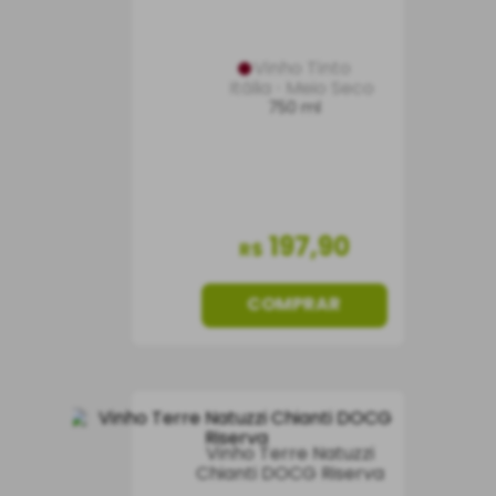
Vinho Tinto
Itália
Meio Seco
750 ml
197
,
90
R$
COMPRAR
Vinho Terre Natuzzi
Chianti DOCG Riserva