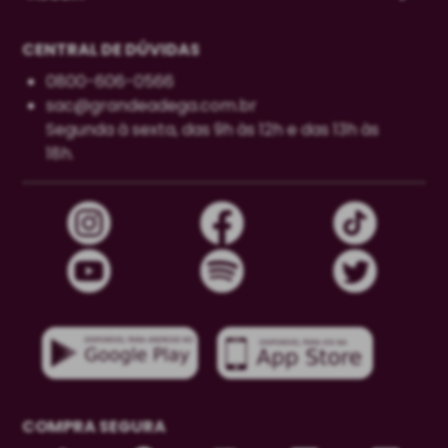
CENTRAL DE DÚVIDAS
0800-606-0566
sac@grandeadega.com.br
Segunda à sexta, das 9h às 12h e das 13h às
18h.
COMPRA SEGURA