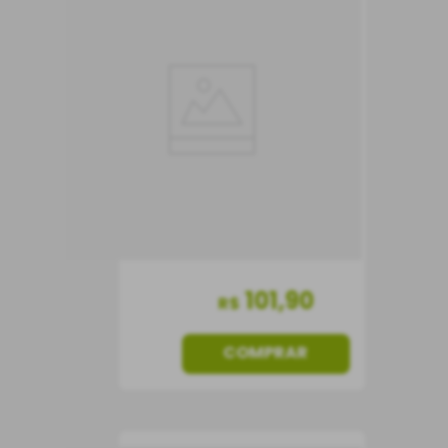
Vinho Terre Natuzzi
Rosso Toscana IGT
Vinho Tinto
Itália
Meio Seco
750 ml
101
,
90
R$
COMPRAR