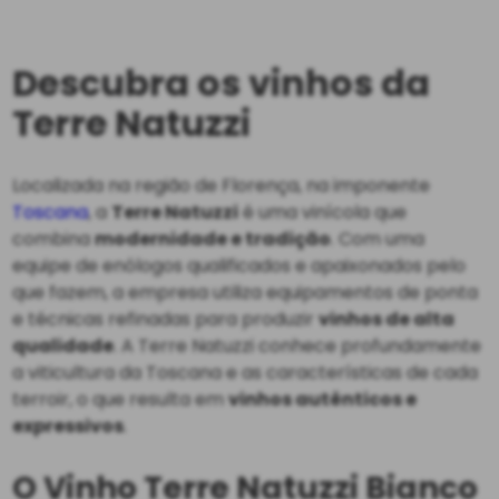
Descubra os vinhos da
Terre Natuzzi
Localizada na região de Florença, na imponente
Toscana
, a
Terre Natuzzi
é uma vinícola que
combina
modernidade e tradição
. Com uma
equipe de enólogos qualificados e apaixonados pelo
que fazem, a empresa utiliza equipamentos de ponta
e técnicas refinadas para produzir
vinhos de alta
qualidade
. A Terre Natuzzi conhece profundamente
a viticultura da Toscana e as características de cada
terroir, o que resulta em
vinhos autênticos e
expressivos
.
O Vinho Terre Natuzzi Bianco