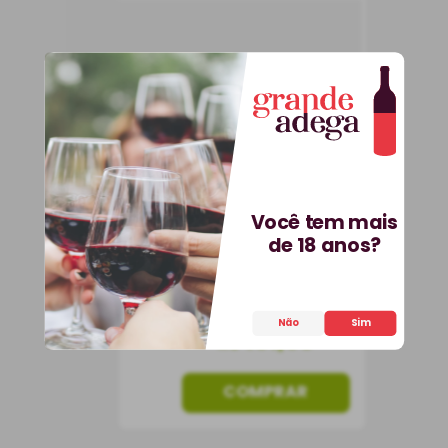
Vinho Terre Natuzzi
Bianco Toscana IGT
Vinho Branco
Itália
Meio Seco
750 ml
Você tem mais
de 18 anos?
Não
Sim
101
,
90
R$
COMPRAR