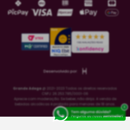
Desenvolvido por:
Grande Adega
@ 2021-2023 Todos os direitos reservados
CNPJ: 26.253.785/0001-06
Aprecie com moderação. Se beber, não dirija. A venda de
bebidas alcoólicas é proibida para menores de 18 anos.
x