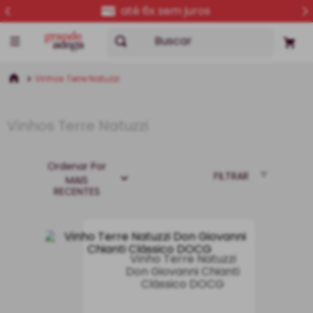
até 6x sem juros
Buscar
Vinhos Terre Natuzzi
Vinhos Terre Natuzzi
Ordenar Por
FILTRAR
MAIS
RECENTES
Vinho Terre Natuzzi
Don Giovanni Chianti
Clássico DOCG