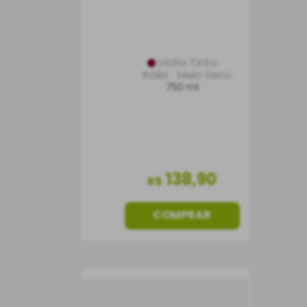
Vinho Tinto
Itália
Meio Seco
750 ml
138
,
90
R$
COMPRAR