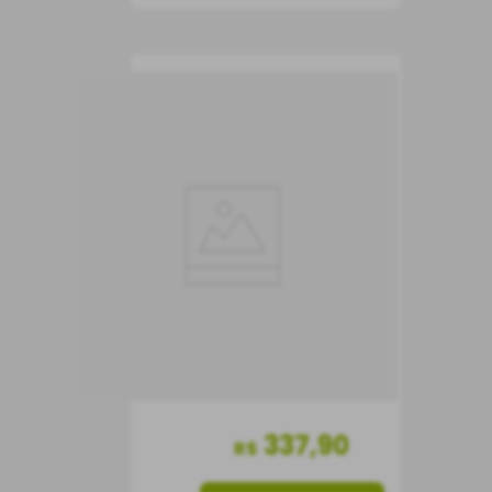
Vinho Caliterra Edição
Limitada "A" Andino
Vinho Tinto
Chile
Seco
750 ml
337
,
90
R$