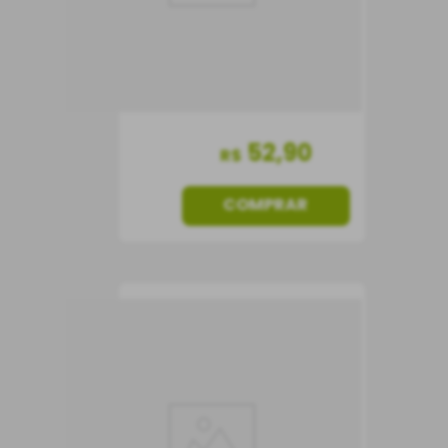
Chile
Seco
375 ml
52
,
90
R$
COMPRAR
Vinho Caliterra Edição
Limitada "M"
Mediterráneo