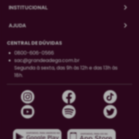
INSTITUCIONAL
AJUDA
CENTRAL DE DÚVIDAS
0800-606-0566
sac@grandeadega.com.br
Segunda à sexta, das 9h às 12h e das 13h às
18h.