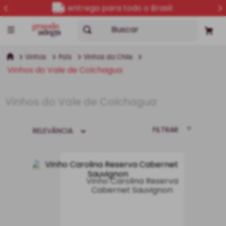
5% OFF no PIX
Buscar
Vinhos
País
Vinhos do Chile
Vinhos do Vale de Colchagua
Vinhos do Vale de Colchagua
FILTRAR
RELEVÂNCIA
Vinho Carolina Reserva
Cabernet Sauvignon