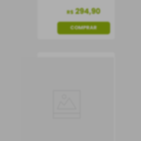
294
,
90
R$
COMPRAR
Vinho Caliterra Pétreo
Malbec
Vinho Tinto
Chile
Seco