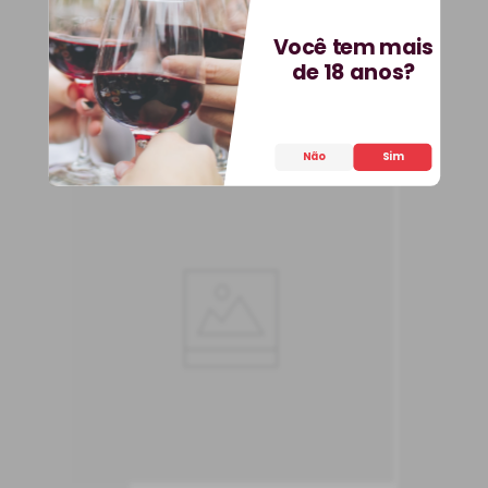
Você tem mais
COMPRAR
de 18 anos?
Não
Sim
Vinho Caliterra Pétreo
Carmenère
Vinho Tinto
Chile
Seco
750 ml