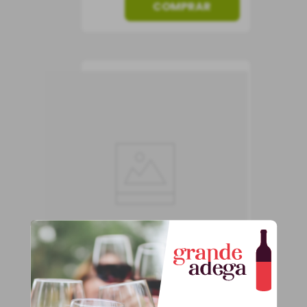
COMPRAR
Vinho Caliterra Cenit
Vinho Tinto
Chile
Seco
750 ml
736
,
90
R$