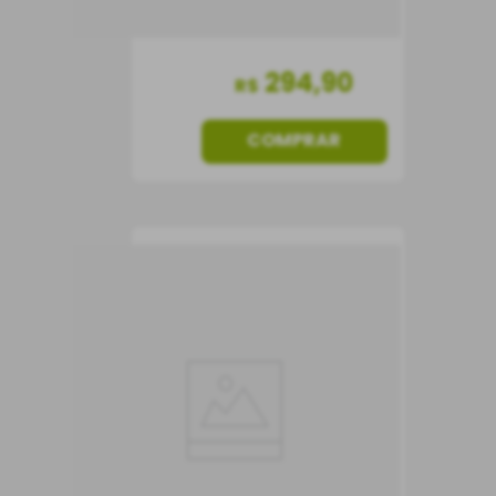
294
,
90
R$
COMPRAR
Vinho Carolina Reserva
Merlot
Vinho Tinto
Chile
Seco
750 ml