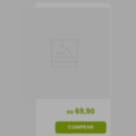
Vinho Caliterra
Reserva Cabernet
Sauvignon
Vinho Tinto
Chile
Seco
750 ml
69
,
90
R$
COMPRAR