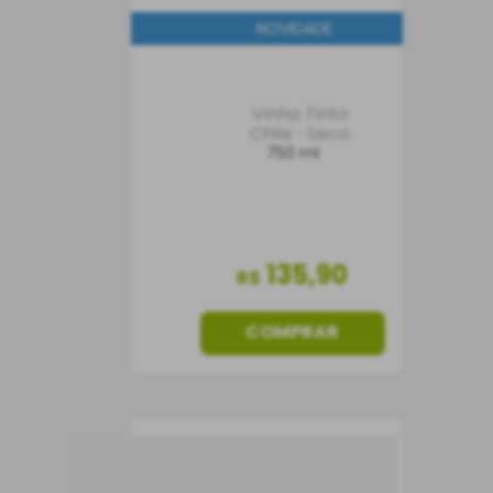
NOVIDADE
Vinho Tinto
Chile
Seco
750 ml
135
,
90
R$
COMPRAR
Vinho Caliterra Tributo