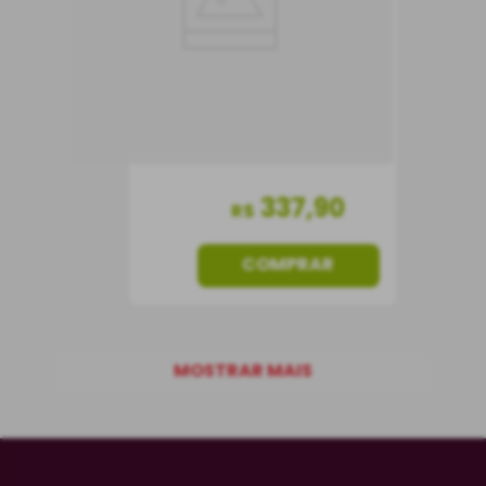
Vinho Tinto
Chile
Seco
750 ml
337
,
90
R$
COMPRAR
MOSTRAR MAIS