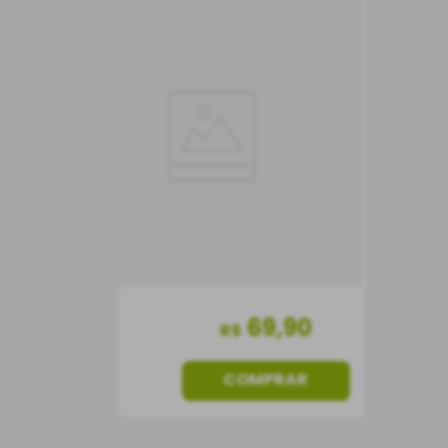
Vinho Caliterra
Reserva Carmenère
Vinho Tinto
Chile
Seco
750 ml
69
,
90
R$
COMPRAR