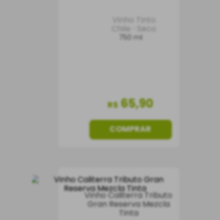
Vinho Tinto
Chile
Seco
750 ml
65
,
90
R$
COMPRAR
Vinho Caliterra Tributo
Gran Reserva Mezcla
Tinta