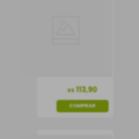
Gran Reserva
Cabernet Sauvignon
Vinho Tinto
Chile
Seco
113
,
90
R$
COMPRAR