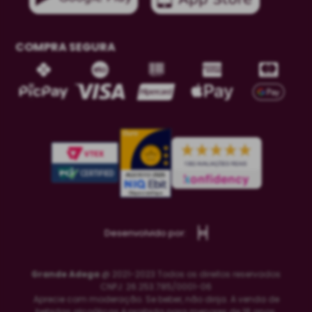
COMPRA SEGURA
Desenvolvido por:
Grande Adega
@ 2021-2023 Todos os direitos reservados
CNPJ: 26.253.785/0001-06
Aprecie com moderação. Se beber, não dirija. A venda de
bebidas alcoólicas é proibida para menores de 18 anos.