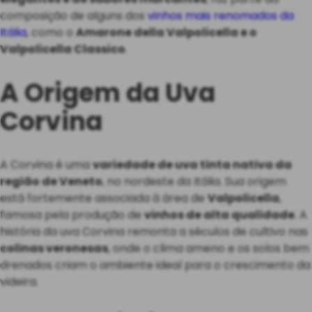
composição de alguns dos
vinhos mais renomados da
Itália
, como o
Amarone della Valpolicella e o
Valpolicella Classico
.
A Origem da Uva
Corvina
A Corvina é uma
variedade de uva tinta nativa da
região de Veneto
, no nordeste da Itália. Sua origem
está fortemente associada à área de
Valpolicella
,
famosa pela produção de
vinhos de alta qualidade
. A
história da uva Corvina remonta a séculos de cultivo nas
colinas veronesas
, onde o clima ameno e os solos bem
drenados criam o ambiente ideal para o crescimento da
videira.