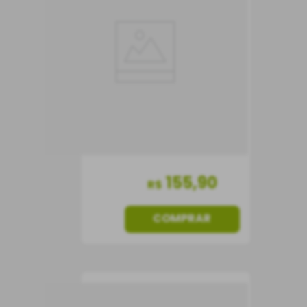
Blend
Vinho Tinto
Chile
Seco
750 ml
155
,
90
R$
COMPRAR