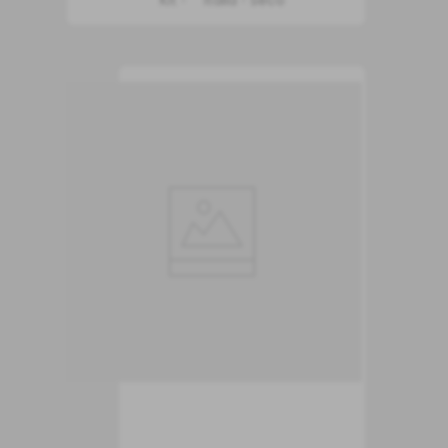
Kit
Itália
Seco
INDISPONÍVEL
Vinho Amarone della
Valpolicella
Valpantena DOCG
Vinho Tinto
Itália
Seco
750 ml