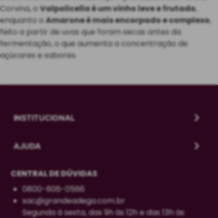
Corvina, o
Valpolicella é um vinho leve e frutado
,
enquanto o
Amarone é mais encorpado e complexo
,
feito a partir de uvas que foram secas antes da
fermentação, o que aumenta a concentração de
açúcares e sabores.
INSTITUCIONAL
AJUDA
CENTRAL DE DÚVIDAS
0800-606-0566
sac@grandeadega.com.br
Segunda à sexta, das 9h às 12h e das 13h às