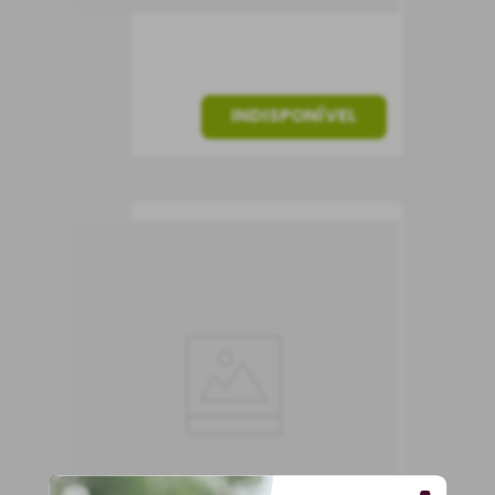
INDISPONÍVEL
Vinho Bertani
Valpolicella
Valpantena DOC
Vinho Tinto
Itália
Seco
750 ml