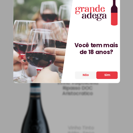
INDISPONÍVEL
Você tem mais
de 18 anos?
Não
Sim
Vinho Valpolicella
Ripasso DOC
Aristocratico
Vinho Tinto