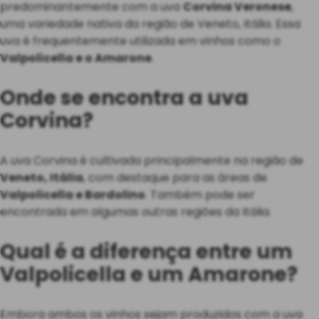
predominantemente com a uva
Corvina Veronese
,
uma variedade nativa da região de Veneto, Itália. Essa
uva é frequentemente utilizada em vinhos como o
Valpolicella e o Amarone
.
Onde se encontra a uva
Corvina?
A uva Corvina é cultivada principalmente na região de
Veneto, Itália
, com destaque para as áreas de
Valpolicella e Bardolino
. Também pode ser
encontrada em algumas outras regiões da Itália.
Qual é a diferença entre um
Valpolicella e um Amarone?
Embora ambos os vinhos sejam produzidos com a uva