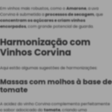
Em vinhos mais robustos, como o
Amarone
, a uva
Corvina é submetida a
processos de secagem
, que
concentram os açúcares e criam vinhos
encorpados
, com grande potencial de guarda.
Harmonização com
Vinhos Corvina
Aqui estão algumas sugestões de harmonizações:
Massas com molhos à base de
tomate
A acidez do vinho Corvina complementa perfeitamente
o sabor adocicado do
tomate
, criando uma