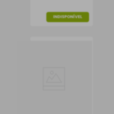
INDISPONÍVEL
Vinho Amarone della
Valpolicella DOCG
Aristocratico
Vinho Tinto
Itália
Seco
750 ml