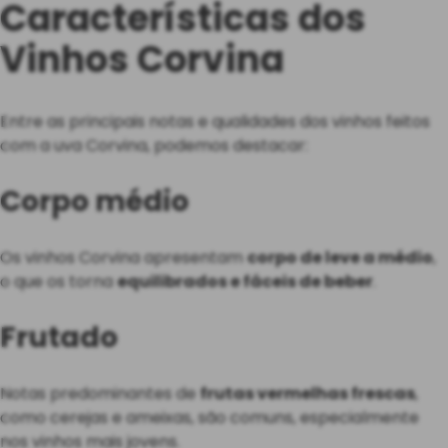
Características dos
Vinhos Corvina
Entre as principais notas e qualidades dos vinhos feitos
com a uva Corvina, podemos destacar:
Corpo médio
Os vinhos Corvina apresentam
corpo de leve a médio
,
o que os torna
equilibrados e fáceis de beber
.
Frutado
Notas predominantes de
frutas vermelhas frescas
,
como cerejas e ameixas, são comuns, especialmente
nos vinhos mais jovens.