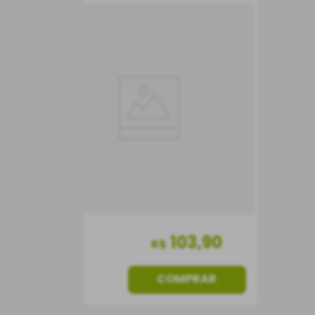
Vinho Valpolicella
Cornale
Vinho Tinto
Itália
Seco
750 ml
103
,
90
R$
COMPRAR