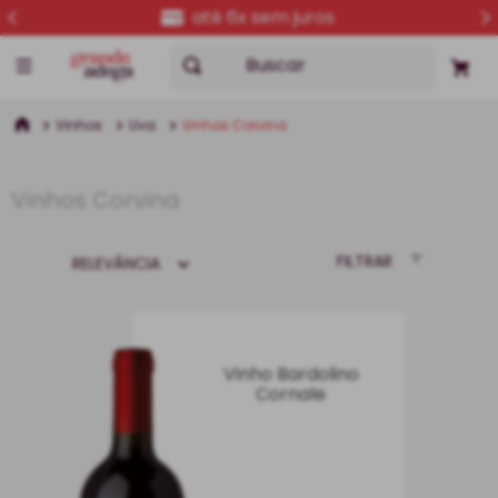
entrega para todo o Brasil
Buscar
Vinhos
Uva
Vinhos Corvina
Vinhos Corvina
FILTRAR
RELEVÂNCIA
Vinho Bardolino
Cornale