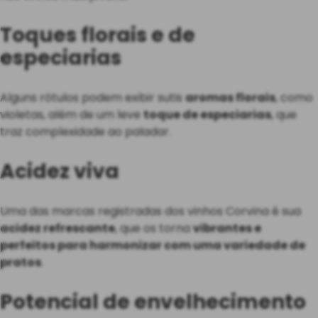
Toques florais e de
especiarias
Alguns rótulos podem exibir sutis
aromas florais
, como
violetas, além de um leve
toque de especiarias
, que
traz complexidade ao paladar.
Acidez viva
Uma das marcas registradas dos vinhos Corvina é sua
acidez refrescante
, que os torna
vibrantes e
perfeitos para harmonizar com uma variedade de
pratos
.
Potencial de envelhecimento