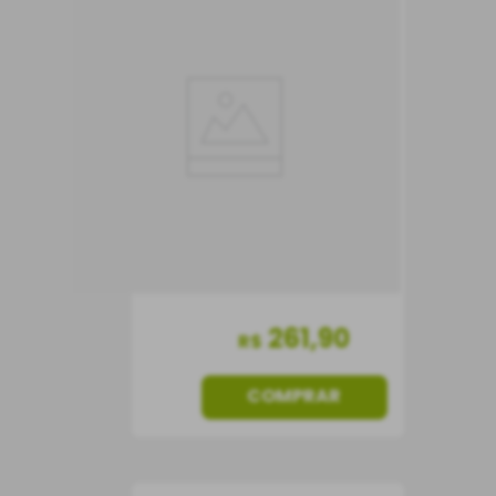
Vinho Valpolicella DOC
Bertani
Vinho Tinto
Itália
Seco
750 ml
261
,
90
R$
COMPRAR