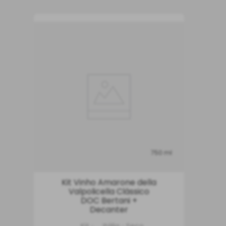
750 ml
Kit Vinho Amarone della
Valpolicella Clássico
DOC Bertani +
Decanter