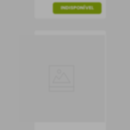
INDISPONÍVEL
Vinho Valpolicella
Ripasso DOC Bertani
Vinho Tinto
Itália
Seco
750 ml