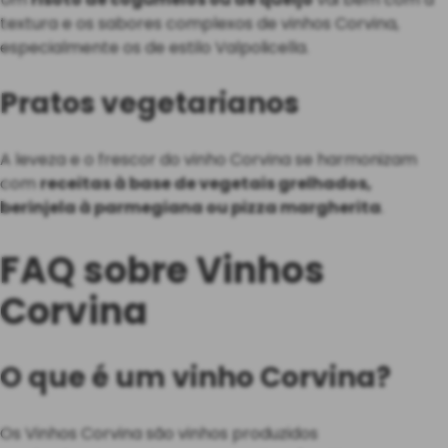
textura e os sabores complexos de vinhos Corvina,
especialmente os de estilo Valpolicella.
Pratos vegetarianos
A leveza e o frescor do vinho Corvina se harmonizam
com
receitas à base de vegetais grelhados,
berinjela à parmegiana ou pizza margherita
.
FAQ sobre Vinhos
Corvina
O que é um vinho Corvina?
Os Vinhos Corvina são vinhos produzidos