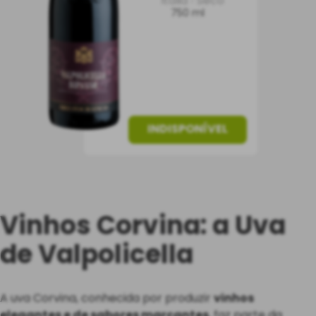
Itália
Seco
750 ml
INDISPONÍVEL
Vinhos Corvina: a Uva
de Valpolicella
A uva Corvina, conhecida por produzir
vinhos
elegantes e de sabores marcantes
, faz parte da