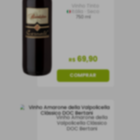
Vinho Tinto
Itália
Seco
750 ml
69
,
90
R$
COMPRAR
Vinho Amarone della
Valpolicella Clássico
DOC Bertani