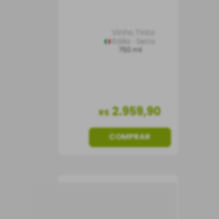
Vinho Tinto
Itália
Seco
750 ml
2
.
959
,
90
R$
COMPRAR
Vinho Santa Carolina El
Pacto Acordo nº 3