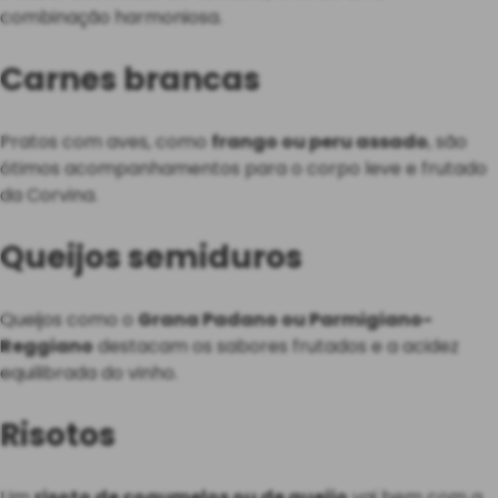
combinação harmoniosa.
Carnes brancas
Pratos com aves, como
frango ou peru assado
, são
ótimos acompanhamentos para o corpo leve e frutado
da Corvina.
Queijos semiduros
Queijos como o
Grana Padano ou Parmigiano-
Reggiano
destacam os sabores frutados e a acidez
equilibrada do vinho.
Risotos
Um
risoto de cogumelos ou de queijo
vai bem com a