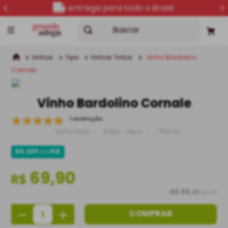
entrega para todo o Brasil
Buscar
Vinhos
Tipo
Vinhos Tintos
Vinho Bardolino
Cornale
Vinho Bardolino Cornale
1 avaliação
Vinho Tinto
Itália
Seco
750 ml
5% OFF
no
PIX
69,90
R$
R$ 66,41
no PIX
－
＋
COMPRAR