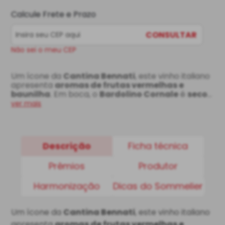
Calcule Frete e Prazo
CONSULTAR
Não sei o meu CEP
Um ícone da 
Cantina Bennati
, este vinho italiano 
apresenta 
aromas de frutas vermelhas e 
baunilha
. Em boca, o 
Bardolino Cornale
 é 
seco, 
tem médio corpo e possui taninos 
ver mais
estruturados
. Este rótulo italiano harmoniza 
perfeitamente com carnes vermelhas e massas.
Descrição
Ficha técnica
Prêmios
Produtor
Harmonização
Dicas do Sommelier
Um ícone da
Cantina Bennati
, este vinho italiano
apresenta
aromas de frutas vermelhas e