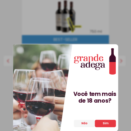
750 ml
BEST-SELLER
Kit 3 Vinhos Petit Vega e
Saca-Rolhas Grátis + E-
book
Kit
Espanha
R$
536
,
70
25%
OFF
399
,
90
Você tem mais
R$
de 18 anos?
COMPRAR
Não
Sim