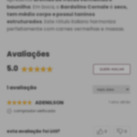
baunilha
. Em boca, o
Bardolino Cornale
é
seco,
tem médio corpo e possui taninos
estruturados
. Este rótulo italiano harmoniza
perfeitamente com carnes vermelhas e massas.
Avaliações
5.0
QUERO AVALIAR
1 avaliação
ADENILSON
1 ano atrás
comprador verificado
esta avaliação foi útil?
0
0