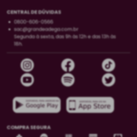
CENTRAL DE DÚVIDAS
0800-606-0566
sac@grandeadega.com.br
Segunda à sexta, das 9h às 12h e das 13h às
18h.
COMPRA SEGURA