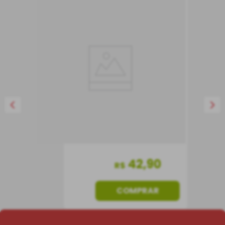
Frisante Lambrusco
Villa Fabrizia Amabile
Tinto
Frisante
Itália
42
,
90
R$
COMPRAR