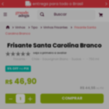
entrega para todo o Brasil
Buscar
Vinhos
Tipo
Vinhos Frisantes
Frisante Santa
Carolina Branco
Frisante Santa Carolina Branco
seja o primeiro a avaliar
Frisante
Chile
Sauvignon Blanc
Suave
750 ml
5% OFF
no
PIX
46,90
R$
R$ 44,56
no PIX
－
＋
COMPRAR