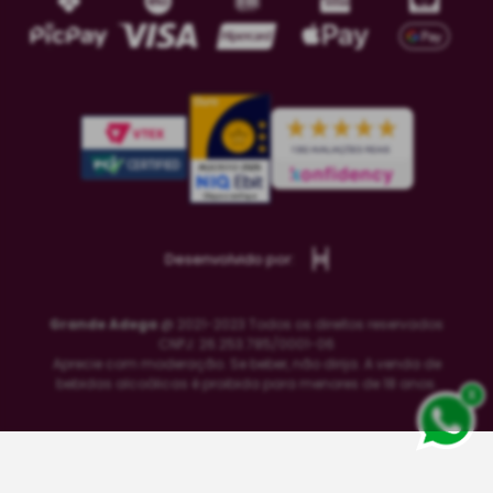
Desenvolvido por:
Grande Adega
@ 2021-2023 Todos os direitos reservados
CNPJ: 26.253.785/0001-06
Aprecie com moderação. Se beber, não dirija. A venda de
bebidas alcoólicas é proibida para menores de 18 anos.
x